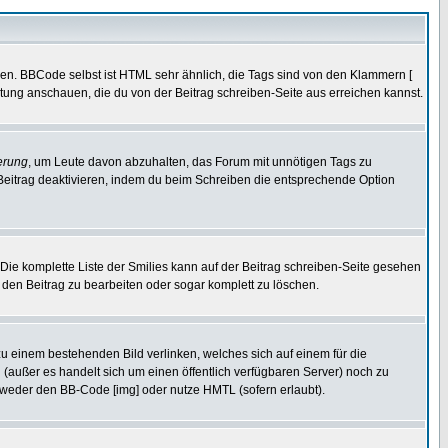
ren. BBCode selbst ist HTML sehr ähnlich, die Tags sind von den Klammern [
itung anschauen, die du von der Beitrag schreiben-Seite aus erreichen kannst.
erung
, um Leute davon abzuhalten, das Forum mit unnötigen Tags zu
Beitrag deaktivieren, indem du beim Schreiben die entsprechende Option
. Die komplette Liste der Smilies kann auf der Beitrag schreiben-Seite gesehen
, den Beitrag zu bearbeiten oder sogar komplett zu löschen.
zu einem bestehenden Bild verlinken, welches sich auf einem für die
en (außer es handelt sich um einen öffentlich verfügbaren Server) noch zu
tweder den BB-Code [img] oder nutze HMTL (sofern erlaubt).