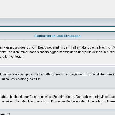
Registrieren und Einloggen
loggen kannst. Wurdest du vom Board gebannt (in dem Fall erhältst du eine Nachrich
t bist und dich immer noch nicht einloggen kannst, dann überprüfe deinen Benutzer
uration vorliegen.
ministrators. Auf jeden Fall erhältst du nach der Registrierung zusätzliche Funktion
u solltest es also gleich tun.
 haben, bleibst du nur für eine gewisse Zeit eingeloggt. Dadurch wird ein Missbrau
n einem fremden Rechner sitzt, z. B. in einer Bücherei oder Universität, im Intern
taucht?