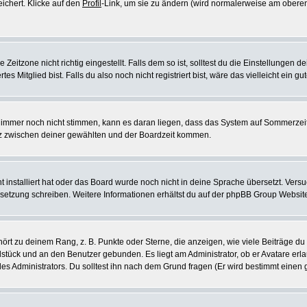
eichert. Klicke auf den
Profil
-Link, um sie zu ändern (wird normalerweise am oberen
itzone nicht richtig eingestellt. Falls dem so ist, solltest du die Einstellungen dei
es Mitglied bist. Falls du also noch nicht registriert bist, wäre das vielleicht ein g
en immer noch nicht stimmen, kann es daran liegen, dass das System auf Sommerzeit
z zwischen deiner gewählten und der Boardzeit kommen.
ht installiert hat oder das Board wurde noch nicht in deine Sprache übersetzt. Ve
Übersetzung schreiben. Weitere Informationen erhältst du auf der phpBB Group Websit
rt zu deinem Rang, z. B. Punkte oder Sterne, die anzeigen, wie viele Beiträge du
elstück und an den Benutzer gebunden. Es liegt am Administrator, ob er Avatare erl
s Administrators. Du solltest ihn nach dem Grund fragen (Er wird bestimmt einen 