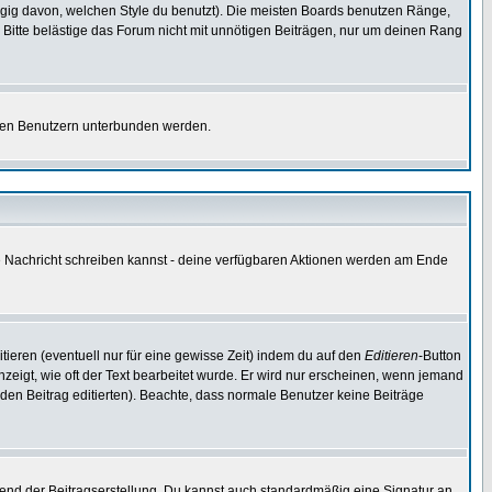
gig davon, welchen Style du benutzt). Die meisten Boards benutzen Ränge,
Bitte belästige das Forum nicht mit unnötigen Beiträgen, nur um deinen Rang
nnten Benutzern unterbunden werden.
ine Nachricht schreiben kannst - deine verfügbaren Aktionen werden am Ende
tieren (eventuell nur für eine gewisse Zeit) indem du auf den
Editieren
-Button
anzeigt, wie oft der Text bearbeitet wurde. Er wird nur erscheinen, wenn jemand
ie den Beitrag editierten). Beachte, dass normale Benutzer keine Beiträge
end der Beitragserstellung. Du kannst auch standardmäßig eine Signatur an