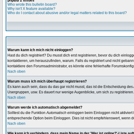
phpBB 2 Issues
Who wrote this bulletin board?
Why isn't X feature available?
Who do I contact about abusive and/or legal matters related to this board?
Warum kann ich mich nicht einloggen?
Hast du dich registriert? Du musst dich erst registrieren, bevor du dich ein
kontaktieren, um herauszufinden, warum. Falls du registriert und nicht gebann
kontaktiere den Forumsadministrator, es könnte eine fehlerhafte Forumskonfig
Nach oben
Warum muss ich mich überhaupt registrieren?
Es kann auch sein, dass du das gar nicht musst, das ist die Entscheidung des Ad
Usergruppen, usw. Es dauert nur wenige Augenblicke, um sich zu registrieren. D
Nach oben
Warum werde ich automatisch abgemeldet?
Solltest du die Funktion
Automatisch einloggen
beim Einloggen nicht aktiviert
entsprechende Option beim Einloggen. Dies ist nicht empfehlenswert, wenn du a
Nach oben
Wie kann ich verhindern, dass mein Name in der 'Wer ist online?'-Liste auf