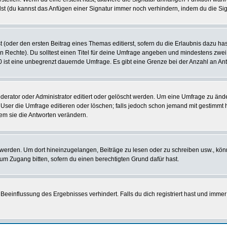
st (du kannst das Anfügen einer Signatur immer noch verhindern, indem du die Sig
 (oder den ersten Beitrag eines Themas editierst, sofern du die Erlaubnis dazu hast
chen Rechte). Du solltest einen Titel für deine Umfrage angeben und mindestens zw
 0 ist eine unbegrenzt dauernde Umfrage. Es gibt eine Grenze bei der Anzahl an Antw
ator oder Administrator editiert oder gelöscht werden. Um eine Umfrage zu änder
r die Umfrage editieren oder löschen; falls jedoch schon jemand mit gestimmt ha
em sie die Antworten verändern.
rden. Um dort hineinzugelangen, Beiträge zu lesen oder zu schreiben usw., könn
 um Zugang bitten, sofern du einen berechtigten Grund dafür hast.
einflussung des Ergebnisses verhindert. Falls du dich registriert hast und immer 