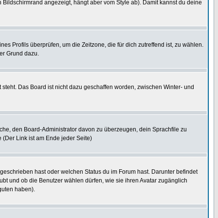
 Bildschirmrand angezeigt, hängt aber vom Style ab). Damit kannst du deine
nes Profils überprüfen, um die Zeitzone, die für dich zutreffend ist, zu wählen.
uter Grund dazu.
 steht. Das Board ist nicht dazu geschaffen worden, zwischen Winter- und
rsuche, den Board-Administrator davon zu überzeugen, dein Sprachfile zu
e (Der Link ist am Ende jeder Seite)
 geschrieben hast oder welchen Status du im Forum hast. Darunter befindet
aubt und ob die Benutzer wählen dürfen, wie sie ihren Avatar zugänglich
guten haben).