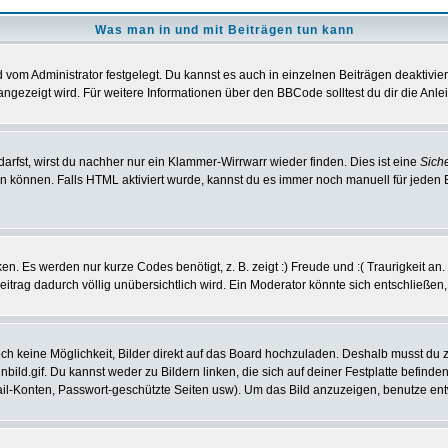
Was man in und mit Beiträgen tun kann
vom Administrator festgelegt. Du kannst es auch in einzelnen Beiträgen deaktivie
angezeigt wird. Für weitere Informationen über den BBCode solltest du dir die Anle
darfst, wirst du nachher nur ein Klammer-Wirrwarr wieder finden. Dies ist eine
Sich
können. Falls HTML aktiviert wurde, kannst du es immer noch manuell für jeden 
n. Es werden nur kurze Codes benötigt, z. B. zeigt :) Freude und :( Traurigkeit an
Beitrag dadurch völlig unübersichtlich wird. Ein Moderator könnte sich entschließen
noch keine Möglichkeit, Bilder direkt auf das Board hochzuladen. Deshalb musst du 
inbild.gif. Du kannst weder zu Bildern linken, die sich auf deiner Festplatte befind
Mail-Konten, Passwort-geschützte Seiten usw). Um das Bild anzuzeigen, benutze en