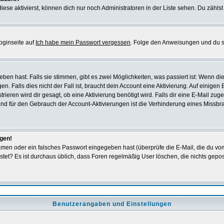
iese aktivierst, können dich nur noch Administratoren in der Liste sehen. Du zählst
oginseite auf
Ich habe mein Passwort vergessen
. Folge den Anweisungen und du so
en hast. Falls sie stimmen, gibt es zwei Möglichkeiten, was passiert ist: Wenn 
 Falls dies nicht der Fall ist, braucht dein Account eine Aktivierung. Auf einigen
rieren wird dir gesagt, ob eine Aktivierung benötigt wird. Falls dir eine E-Mail zu
rund für den Gebrauch der Account-Aktivierungen ist die Verhinderung eines Missb
ggen!
men oder ein falsches Passwort eingegeben hast (überprüfe die E-Mail, die du vo
gepostet? Es ist durchaus üblich, dass Foren regelmäßig User löschen, die nichts ge
Benutzerangaben und Einstellungen