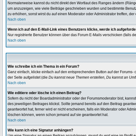
Normalerweise kannst du nicht direkt den Wortlaut des Ranges ändern (Räng
um anzuzeigen, wie viele Beiträge geschrieben wurden und bestimmte Benutze
zu erhöhen, sonst wirst du auf einen Moderator oder Administrator treffen, de
Nach oben
Wenn ich auf den E-Mail-Link eines Benutzers klicke, werde ich aufgeforde
Nur registrierte Benutzer können über das Forum E-Mails verschicken (falls 
Nach oben
Wie schreibe ich ein Thema in ein Forum?
Ganz einfach, klicke einfach auf den entsprechenden Button auf der Forums- o
der Seite aufgelistet (die
Du kannst neue Themen erstellen, Du kannst an Umf
Nach oben
Wie editiere oder lösche ich einen Beitrag?
Sofern du nicht der Boardadministrator oder der Forumsmoderator bist, kannst 
des jeweiligen Beitrages klickst. Sollte jemand bereits auf den Beitrag geantw
geantwortet hat, ferner wird er nicht erscheinen, falls ein Moderator oder Admi
löschen können, wenn schon jemand auf sie geantwortet hat.
Nach oben
Wie kann ich eine Signatur anhängen?
Um eine Signatur an einen Beitrag anzuhängen, musst du erst eine im Profil ers