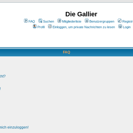
Die Gallier
FAQ
Suchen
Mitgliederliste
Benutzergruppen
Registr
Profil
Einloggen, um private Nachrichten zu lesen
Login
FAQ
cht?
!
 mich einzuloggen!