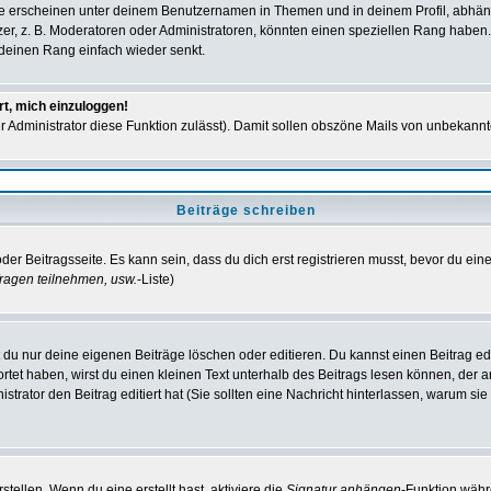
e erscheinen unter deinem Benutzernamen in Themen und in deinem Profil, abhän
r, z. B. Moderatoren oder Administratoren, könnten einen speziellen Rang haben. 
r deinen Rang einfach wieder senkt.
rt, mich einzuloggen!
der Administrator diese Funktion zulässt). Damit sollen obszöne Mails von unbeka
Beiträge schreiben
der Beitragsseite. Es kann sein, dass du dich erst registrieren musst, bevor du e
ragen teilnehmen, usw.
-Liste)
du nur deine eigenen Beiträge löschen oder editieren. Du kannst einen Beitrag edi
ortet haben, wirst du einen kleinen Text unterhalb des Beitrags lesen können, der 
nistrator den Beitrag editiert hat (Sie sollten eine Nachricht hinterlassen, warum s
tellen. Wenn du eine erstellt hast, aktiviere die
Signatur anhängen
-Funktion währ