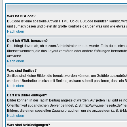
Was ist BBCode?
BBCode ist eine spezielle Art von HTML. Ob du BBCode benutzen kannst, wird 
und ] umschlossen und bietet dir große Kontrolle darüber, was und wie etwas 
Nach oben
Darf ich HTML benutzen?
Das hängt davon ab, ob es vom Administrator erlaubt wurde. Falls du es nicht 
überschwemmen, die das Layout zerstören oder andere Störungen hervorrufen 
aktivierst.
Nach oben
Was sind Smilies?
Smilies sind kleine Bilder, die benutzt werden können, um Gefühle auszudrücke
werden. Übertreibe es nicht mit Smilies, es kann schnell passieren, dass ein 
Nach oben
Darf ich Bilder einfügen?
Bilder können in der Tat im Beitrag angezeigt werden. Auf jeden Fall gibt es 
Öffentlichkeit zugänglichen Server befindet. Z. B. http://www.meineseite.de/me
Bildern, die einen speziellen Zugang brauchen, um sie anzuzeigen (z. B. E-
Nach oben
Was sind Ankündigungen?