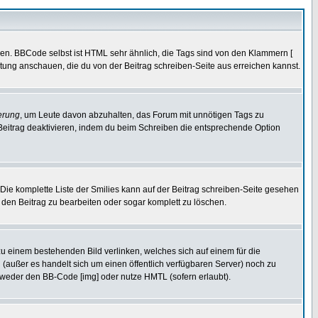
ren. BBCode selbst ist HTML sehr ähnlich, die Tags sind von den Klammern [
itung anschauen, die du von der Beitrag schreiben-Seite aus erreichen kannst.
erung
, um Leute davon abzuhalten, das Forum mit unnötigen Tags zu
Beitrag deaktivieren, indem du beim Schreiben die entsprechende Option
. Die komplette Liste der Smilies kann auf der Beitrag schreiben-Seite gesehen
, den Beitrag zu bearbeiten oder sogar komplett zu löschen.
zu einem bestehenden Bild verlinken, welches sich auf einem für die
en (außer es handelt sich um einen öffentlich verfügbaren Server) noch zu
tweder den BB-Code [img] oder nutze HMTL (sofern erlaubt).