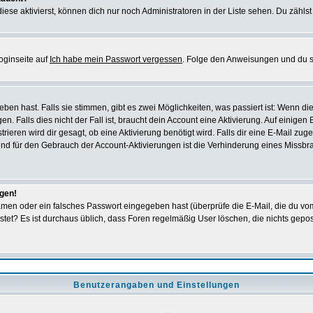
iese aktivierst, können dich nur noch Administratoren in der Liste sehen. Du zählst
oginseite auf
Ich habe mein Passwort vergessen
. Folge den Anweisungen und du so
en hast. Falls sie stimmen, gibt es zwei Möglichkeiten, was passiert ist: Wenn 
 Falls dies nicht der Fall ist, braucht dein Account eine Aktivierung. Auf einigen
rieren wird dir gesagt, ob eine Aktivierung benötigt wird. Falls dir eine E-Mail zu
rund für den Gebrauch der Account-Aktivierungen ist die Verhinderung eines Missb
ggen!
men oder ein falsches Passwort eingegeben hast (überprüfe die E-Mail, die du vo
gepostet? Es ist durchaus üblich, dass Foren regelmäßig User löschen, die nichts ge
Benutzerangaben und Einstellungen