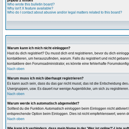
phpBB 2 Issues
Who wrote this bulletin board?
Why isn't X feature available?
Who do I contact about abusive and/or legal matters related to this board?
Warum kann ich mich nicht einloggen?
Hast du dich registriert? Du musst dich erst registrieren, bevor du dich ein
kontaktieren, um herauszufinden, warum. Falls du registriert und nicht gebann
kontaktiere den Forumsadministrator, es könnte eine fehlerhafte Forumskonfig
Nach oben
Warum muss ich mich überhaupt registrieren?
Es kann auch sein, dass du das gar nicht musst, das ist die Entscheidung des Ad
Usergruppen, usw. Es dauert nur wenige Augenblicke, um sich zu registrieren. D
Nach oben
Warum werde ich automatisch abgemeldet?
Solltest du die Funktion
Automatisch einloggen
beim Einloggen nicht aktiviert
entsprechende Option beim Einloggen. Dies ist nicht empfehlenswert, wenn du a
Nach oben
Wie kann ich verhindern, dass mein Name in der 'Wer ist online?'-Liste auf