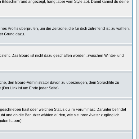
 Bildschirmrand angezeigt, hängt aber vom Style ab). Damit kannst du deine
nes Profils überprüfen, um die Zeitzone, die für dich zutreffend ist, zu wählen.
uter Grund dazu.
 steht. Das Board ist nicht dazu geschaffen worden, zwischen Winter- und
rsuche, den Board-Administrator davon zu überzeugen, dein Sprachfile zu
e (Der Link ist am Ende jeder Seite)
 geschrieben hast oder welchen Status du im Forum hast. Darunter befindet
aubt und ob die Benutzer wählen dürfen, wie sie ihren Avatar zugänglich
guten haben).