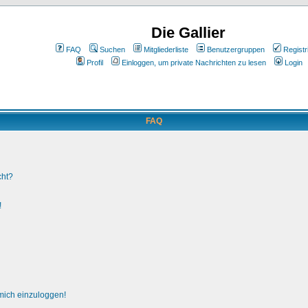
Die Gallier
FAQ
Suchen
Mitgliederliste
Benutzergruppen
Registr
Profil
Einloggen, um private Nachrichten zu lesen
Login
FAQ
cht?
!
 mich einzuloggen!