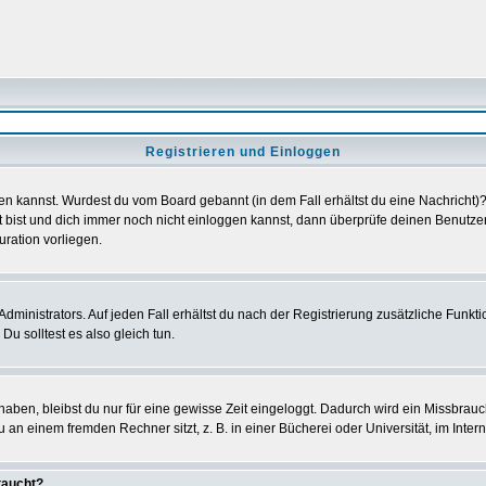
Registrieren und Einloggen
loggen kannst. Wurdest du vom Board gebannt (in dem Fall erhältst du eine Nachrich
t bist und dich immer noch nicht einloggen kannst, dann überprüfe deinen Benutzer
uration vorliegen.
ministrators. Auf jeden Fall erhältst du nach der Registrierung zusätzliche Funktion
u solltest es also gleich tun.
 haben, bleibst du nur für eine gewisse Zeit eingeloggt. Dadurch wird ein Missbrau
n einem fremden Rechner sitzt, z. B. in einer Bücherei oder Universität, im Intern
taucht?