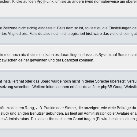
eichert. Klicke auf den
Profil
-Link, um sie zu ändern (wird normalerweise am oberen
itzone nicht richtig eingestellt. Falls dem so ist, solltest du die Einstellungen dei
es Mitglied bist. Falls du also noch nicht registriert bist, wäre das vielleicht ein g
en immer noch nicht stimmen, kann es daran liegen, dass das System auf Sommerzeit
z zwischen deiner gewählten und der Boardzeit kommen.
ht installiert hat oder das Board wurde noch nicht in deine Sprache übersetzt. Ve
Übersetzung schreiben. Weitere Informationen erhältst du auf der phpBB Group Websit
rt zu deinem Rang, z. B. Punkte oder Sterne, die anzeigen, wie viele Beiträge du
elstück und an den Benutzer gebunden. Es liegt am Administrator, ob er Avatare erl
s Administrators. Du solltest ihn nach dem Grund fragen (Er wird bestimmt einen 