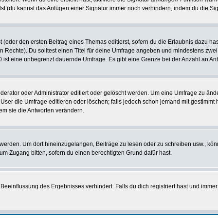
st (du kannst das Anfügen einer Signatur immer noch verhindern, indem du die Sig
 (oder den ersten Beitrag eines Themas editierst, sofern du die Erlaubnis dazu hast
chen Rechte). Du solltest einen Titel für deine Umfrage angeben und mindestens zw
 0 ist eine unbegrenzt dauernde Umfrage. Es gibt eine Grenze bei der Anzahl an Antw
ator oder Administrator editiert oder gelöscht werden. Um eine Umfrage zu änder
r die Umfrage editieren oder löschen; falls jedoch schon jemand mit gestimmt ha
em sie die Antworten verändern.
rden. Um dort hineinzugelangen, Beiträge zu lesen oder zu schreiben usw., könn
 um Zugang bitten, sofern du einen berechtigten Grund dafür hast.
einflussung des Ergebnisses verhindert. Falls du dich registriert hast und immer 