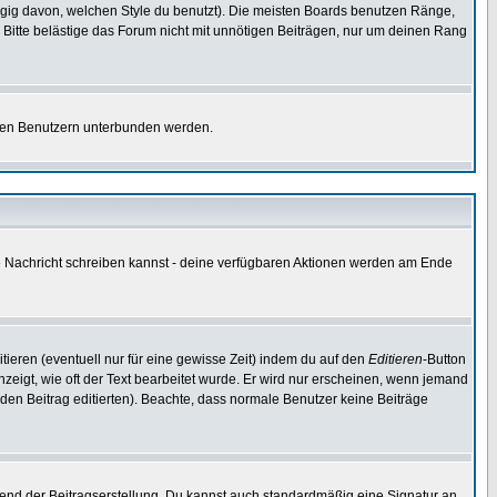
gig davon, welchen Style du benutzt). Die meisten Boards benutzen Ränge,
Bitte belästige das Forum nicht mit unnötigen Beiträgen, nur um deinen Rang
nnten Benutzern unterbunden werden.
ine Nachricht schreiben kannst - deine verfügbaren Aktionen werden am Ende
tieren (eventuell nur für eine gewisse Zeit) indem du auf den
Editieren
-Button
anzeigt, wie oft der Text bearbeitet wurde. Er wird nur erscheinen, wenn jemand
ie den Beitrag editierten). Beachte, dass normale Benutzer keine Beiträge
end der Beitragserstellung. Du kannst auch standardmäßig eine Signatur an