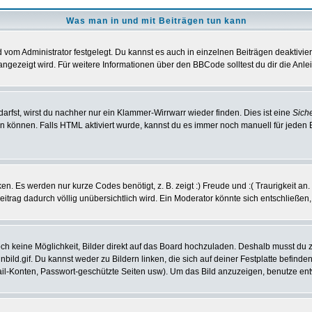
Was man in und mit Beiträgen tun kann
vom Administrator festgelegt. Du kannst es auch in einzelnen Beiträgen deaktivie
angezeigt wird. Für weitere Informationen über den BBCode solltest du dir die Anle
darfst, wirst du nachher nur ein Klammer-Wirrwarr wieder finden. Dies ist eine
Sich
können. Falls HTML aktiviert wurde, kannst du es immer noch manuell für jeden 
n. Es werden nur kurze Codes benötigt, z. B. zeigt :) Freude und :( Traurigkeit an
Beitrag dadurch völlig unübersichtlich wird. Ein Moderator könnte sich entschließen
noch keine Möglichkeit, Bilder direkt auf das Board hochzuladen. Deshalb musst du 
inbild.gif. Du kannst weder zu Bildern linken, die sich auf deiner Festplatte befind
Mail-Konten, Passwort-geschützte Seiten usw). Um das Bild anzuzeigen, benutze en