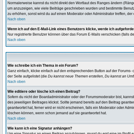
Normalerweise kannst du nicht direkt den Wortlaut des Ranges ändern (Räng
um anzuzeigen, wie viele Beiträge geschrieben wurden und bestimmte Benutze
zu erhöhen, sonst wirst du auf einen Moderator oder Administrator treffen, de
Nach oben
Wenn ich auf den E-Mail-Link eines Benutzers klicke, werde ich aufgeforde
Nur registrierte Benutzer können über das Forum E-Mails verschicken (falls 
Nach oben
Wie schreibe ich ein Thema in ein Forum?
Ganz einfach, klicke einfach auf den entsprechenden Button auf der Forums- o
der Seite aufgelistet (die
Du kannst neue Themen erstellen, Du kannst an Umf
Nach oben
Wie editiere oder lösche ich einen Beitrag?
Sofern du nicht der Boardadministrator oder der Forumsmoderator bist, kannst 
des jeweiligen Beitrages klickst. Sollte jemand bereits auf den Beitrag geantw
geantwortet hat, ferner wird er nicht erscheinen, falls ein Moderator oder Admi
löschen können, wenn schon jemand auf sie geantwortet hat.
Nach oben
Wie kann ich eine Signatur anhängen?
Um eine Signatur an einen Beitrag anzuhängen, musst du erst eine im Profil ers