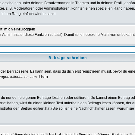
e erscheinen unter deinem Benutzernamen in Themen und in deinem Profil, abhän
r, z. B. Moderatoren oder Administratoren, könnten einen speziellen Rang haben. 
r deinen Rang einfach wieder senkt.
rt, mich einzuloggen!
der Administrator diese Funktion zulässt). Damit sollen obszöne Mails von unbeka
Beiträge schreiben
der Beitragsseite. Es kann sein, dass du dich erst registrieren musst, bevor du e
ragen teilnehmen, usw.
-Liste)
du nur deine eigenen Beiträge löschen oder editieren. Du kannst einen Beitrag edi
ortet haben, wirst du einen kleinen Text unterhalb des Beitrags lesen können, der 
nistrator den Beitrag editiert hat (Sie sollten eine Nachricht hinterlassen, warum s
tellen. Wenn du eine erstellt hast, aktiviere die
Signatur anhängen
-Funktion währ