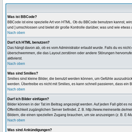
Was ist BBCode?
BBCode ist eine spezielle Art von HTML. Ob du BBCode benutzen kannst, wird 
und ] umschlossen und bietet dir große Kontrolle darüber, was und wie etwas 
Nach oben
Darf ich HTML benutzen?
Das hängt davon ab, ob es vom Administrator erlaubt wurde. Falls du es nicht 
überschwemmen, die das Layout zerstören oder andere Störungen hervorrufen 
aktivierst.
Nach oben
Was sind Smilies?
Smilies sind kleine Bilder, die benutzt werden können, um Gefühle auszudrücke
werden. Übertreibe es nicht mit Smilies, es kann schnell passieren, dass ein 
Nach oben
Darf ich Bilder einfügen?
Bilder können in der Tat im Beitrag angezeigt werden. Auf jeden Fall gibt es 
Öffentlichkeit zugänglichen Server befindet. Z. B. http://www.meineseite.de/me
Bildern, die einen speziellen Zugang brauchen, um sie anzuzeigen (z. B. E-
Nach oben
Was sind Ankündigungen?