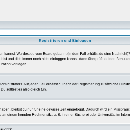
Registrieren und Einloggen
loggen kannst. Wurdest du vom Board gebannt (in dem Fall erhältst du eine Nachrich
t bist und dich immer noch nicht einloggen kannst, dann überprüfe deinen Benutzer
uration vorliegen.
ministrators. Auf jeden Fall erhältst du nach der Registrierung zusätzliche Funktion
u solltest es also gleich tun.
 haben, bleibst du nur für eine gewisse Zeit eingeloggt. Dadurch wird ein Missbrau
n einem fremden Rechner sitzt, z. B. in einer Bücherei oder Universität, im Intern
taucht?