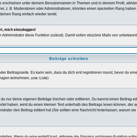
e erscheinen unter deinem Benutzernamen in Themen und in deinem Profil, abhän
r, z. B. Moderatoren oder Administratoren, könnten einen speziellen Rang haben. 
r deinen Rang einfach wieder senkt.
rt, mich einzuloggen!
der Administrator diese Funktion zulässt). Damit sollen obszöne Mails von unbeka
Beiträge schreiben
der Beitragsseite. Es kann sein, dass du dich erst registrieren musst, bevor du e
ragen teilnehmen, usw.
-Liste)
du nur deine eigenen Beiträge löschen oder editieren. Du kannst einen Beitrag edi
ortet haben, wirst du einen kleinen Text unterhalb des Beitrags lesen können, der 
nistrator den Beitrag editiert hat (Sie sollten eine Nachricht hinterlassen, warum s
tellen. Wenn du eine erstellt hast, aktiviere die
Signatur anhängen
-Funktion währ