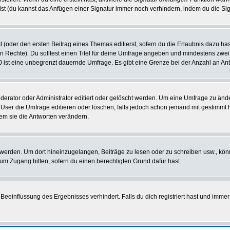
st (du kannst das Anfügen einer Signatur immer noch verhindern, indem du die Sig
 (oder den ersten Beitrag eines Themas editierst, sofern du die Erlaubnis dazu hast
chen Rechte). Du solltest einen Titel für deine Umfrage angeben und mindestens zw
 0 ist eine unbegrenzt dauernde Umfrage. Es gibt eine Grenze bei der Anzahl an Antw
ator oder Administrator editiert oder gelöscht werden. Um eine Umfrage zu änder
r die Umfrage editieren oder löschen; falls jedoch schon jemand mit gestimmt ha
em sie die Antworten verändern.
rden. Um dort hineinzugelangen, Beiträge zu lesen oder zu schreiben usw., könn
 um Zugang bitten, sofern du einen berechtigten Grund dafür hast.
einflussung des Ergebnisses verhindert. Falls du dich registriert hast und immer 