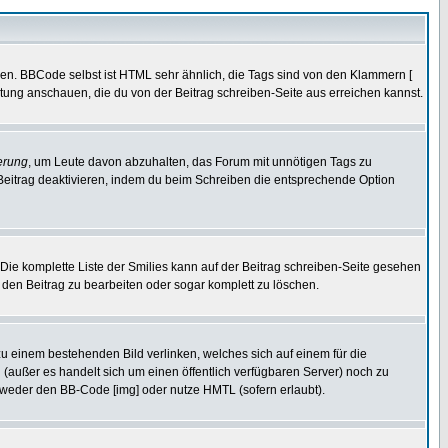
ren. BBCode selbst ist HTML sehr ähnlich, die Tags sind von den Klammern [
itung anschauen, die du von der Beitrag schreiben-Seite aus erreichen kannst.
erung
, um Leute davon abzuhalten, das Forum mit unnötigen Tags zu
Beitrag deaktivieren, indem du beim Schreiben die entsprechende Option
. Die komplette Liste der Smilies kann auf der Beitrag schreiben-Seite gesehen
, den Beitrag zu bearbeiten oder sogar komplett zu löschen.
zu einem bestehenden Bild verlinken, welches sich auf einem für die
en (außer es handelt sich um einen öffentlich verfügbaren Server) noch zu
tweder den BB-Code [img] oder nutze HMTL (sofern erlaubt).