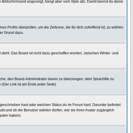
 Bildschirmrand angezeigt, hängt aber vom Style ab). Damit kannst du deine
nes Profils überprüfen, um die Zeitzone, die für dich zutreffend ist, zu wählen.
uter Grund dazu.
 steht. Das Board ist nicht dazu geschaffen worden, zwischen Winter- und
rsuche, den Board-Administrator davon zu überzeugen, dein Sprachfile zu
e (Der Link ist am Ende jeder Seite)
 geschrieben hast oder welchen Status du im Forum hast. Darunter befindet
aubt und ob die Benutzer wählen dürfen, wie sie ihren Avatar zugänglich
guten haben).