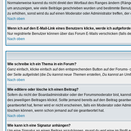
Normalerweise kannst du nicht direkt den Wortlaut des Ranges ändern (Räng
um anzuzeigen, wie viele Beiträge geschrieben wurden und bestimmte Benutze
zu erhöhen, sonst wirst du auf einen Moderator oder Administrator treffen, de
Nach oben
Wenn ich auf den E-Mail-Link eines Benutzers klicke, werde ich aufgeforde
Nur registrierte Benutzer können über das Forum E-Mails verschicken (falls 
Nach oben
Wie schreibe ich ein Thema in ein Forum?
Ganz einfach, klicke einfach auf den entsprechenden Button auf der Forums- o
der Seite aufgelistet (die
Du kannst neue Themen erstellen, Du kannst an Umf
Nach oben
Wie editiere oder lösche ich einen Beitrag?
Sofern du nicht der Boardadministrator oder der Forumsmoderator bist, kannst 
des jeweiligen Beitrages klickst. Sollte jemand bereits auf den Beitrag geantw
geantwortet hat, ferner wird er nicht erscheinen, falls ein Moderator oder Admi
löschen können, wenn schon jemand auf sie geantwortet hat.
Nach oben
Wie kann ich eine Signatur anhängen?
Um eine Signatur an einen Beitrag anzuhängen, musst du erst eine im Profil ers