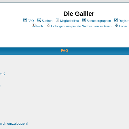
Die Gallier
FAQ
Suchen
Mitgliederliste
Benutzergruppen
Registr
Profil
Einloggen, um private Nachrichten zu lesen
Login
FAQ
cht?
!
 mich einzuloggen!