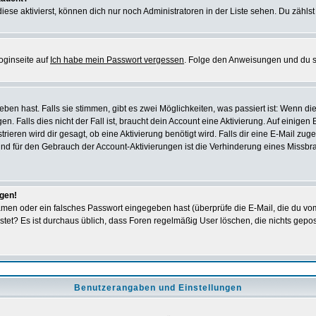
iese aktivierst, können dich nur noch Administratoren in der Liste sehen. Du zählst
oginseite auf
Ich habe mein Passwort vergessen
. Folge den Anweisungen und du so
en hast. Falls sie stimmen, gibt es zwei Möglichkeiten, was passiert ist: Wenn 
 Falls dies nicht der Fall ist, braucht dein Account eine Aktivierung. Auf einigen
rieren wird dir gesagt, ob eine Aktivierung benötigt wird. Falls dir eine E-Mail zu
rund für den Gebrauch der Account-Aktivierungen ist die Verhinderung eines Missb
ggen!
men oder ein falsches Passwort eingegeben hast (überprüfe die E-Mail, die du vo
gepostet? Es ist durchaus üblich, dass Foren regelmäßig User löschen, die nichts ge
Benutzerangaben und Einstellungen