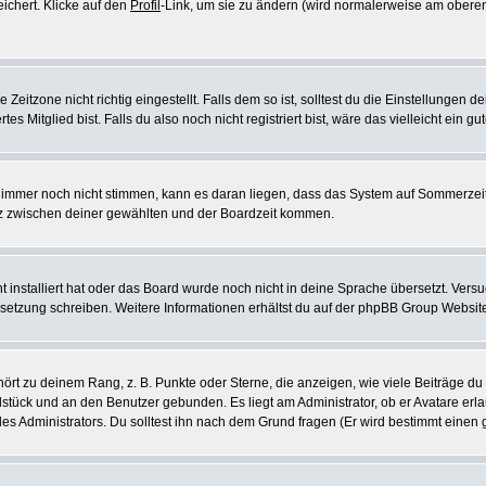
eichert. Klicke auf den
Profil
-Link, um sie zu ändern (wird normalerweise am oberen
itzone nicht richtig eingestellt. Falls dem so ist, solltest du die Einstellungen dei
es Mitglied bist. Falls du also noch nicht registriert bist, wäre das vielleicht ein g
en immer noch nicht stimmen, kann es daran liegen, dass das System auf Sommerzeit
z zwischen deiner gewählten und der Boardzeit kommen.
ht installiert hat oder das Board wurde noch nicht in deine Sprache übersetzt. Ve
Übersetzung schreiben. Weitere Informationen erhältst du auf der phpBB Group Websit
rt zu deinem Rang, z. B. Punkte oder Sterne, die anzeigen, wie viele Beiträge du
elstück und an den Benutzer gebunden. Es liegt am Administrator, ob er Avatare erl
s Administrators. Du solltest ihn nach dem Grund fragen (Er wird bestimmt einen 