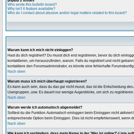
phpBB 2 Issues
Who wrote this bulletin board?
Why isn't X feature available?
Who do I contact about abusive and/or legal matters related to this board?
Warum kann ich mich nicht einloggen?
Hast du dich registriert? Du musst dich erst registrieren, bevor du dich ein
kontaktieren, um herauszufinden, warum. Falls du registriert und nicht gebann
kontaktiere den Forumsadministrator, es könnte eine fehlerhafte Forumskonfig
Nach oben
Warum muss ich mich überhaupt registrieren?
Es kann auch sein, dass du das gar nicht musst, das ist die Entscheidung des Ad
Usergruppen, usw. Es dauert nur wenige Augenblicke, um sich zu registrieren. D
Nach oben
Warum werde ich automatisch abgemeldet?
Solltest du die Funktion
Automatisch einloggen
beim Einloggen nicht aktiviert
entsprechende Option beim Einloggen. Dies ist nicht empfehlenswert, wenn du a
Nach oben
Wie kann ich verhindern, dass mein Name in der 'Wer ist online?'-Liste auf