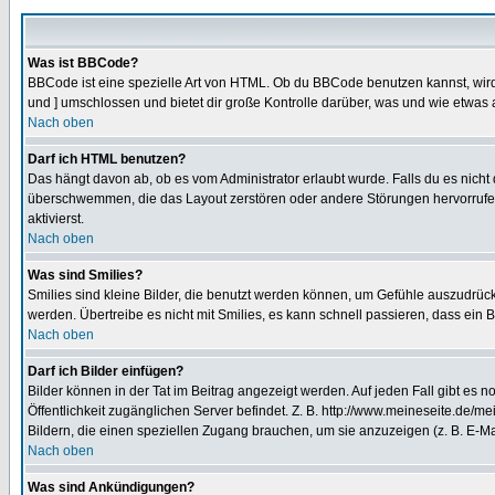
Was ist BBCode?
BBCode ist eine spezielle Art von HTML. Ob du BBCode benutzen kannst, wird 
und ] umschlossen und bietet dir große Kontrolle darüber, was und wie etwas 
Nach oben
Darf ich HTML benutzen?
Das hängt davon ab, ob es vom Administrator erlaubt wurde. Falls du es nicht 
überschwemmen, die das Layout zerstören oder andere Störungen hervorrufen 
aktivierst.
Nach oben
Was sind Smilies?
Smilies sind kleine Bilder, die benutzt werden können, um Gefühle auszudrücke
werden. Übertreibe es nicht mit Smilies, es kann schnell passieren, dass ein 
Nach oben
Darf ich Bilder einfügen?
Bilder können in der Tat im Beitrag angezeigt werden. Auf jeden Fall gibt es 
Öffentlichkeit zugänglichen Server befindet. Z. B. http://www.meineseite.de/me
Bildern, die einen speziellen Zugang brauchen, um sie anzuzeigen (z. B. E-
Nach oben
Was sind Ankündigungen?