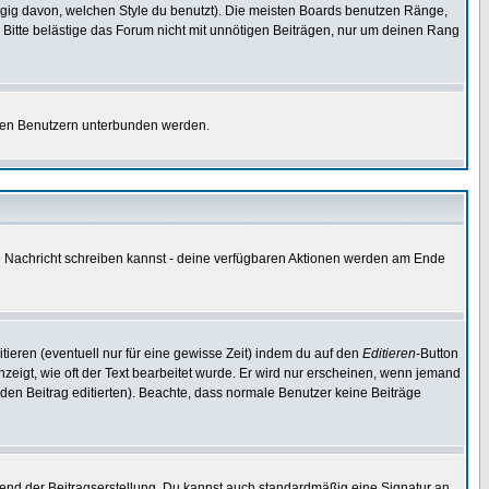
gig davon, welchen Style du benutzt). Die meisten Boards benutzen Ränge,
Bitte belästige das Forum nicht mit unnötigen Beiträgen, nur um deinen Rang
nnten Benutzern unterbunden werden.
ine Nachricht schreiben kannst - deine verfügbaren Aktionen werden am Ende
tieren (eventuell nur für eine gewisse Zeit) indem du auf den
Editieren
-Button
anzeigt, wie oft der Text bearbeitet wurde. Er wird nur erscheinen, wenn jemand
ie den Beitrag editierten). Beachte, dass normale Benutzer keine Beiträge
end der Beitragserstellung. Du kannst auch standardmäßig eine Signatur an