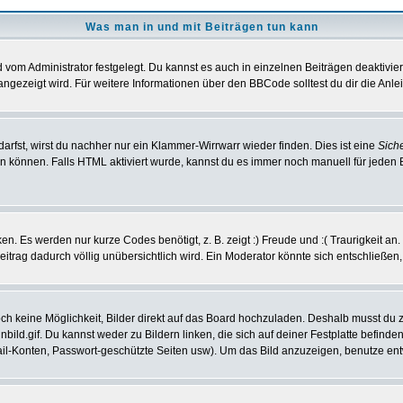
Was man in und mit Beiträgen tun kann
vom Administrator festgelegt. Du kannst es auch in einzelnen Beiträgen deaktivie
angezeigt wird. Für weitere Informationen über den BBCode solltest du dir die Anle
darfst, wirst du nachher nur ein Klammer-Wirrwarr wieder finden. Dies ist eine
Sich
können. Falls HTML aktiviert wurde, kannst du es immer noch manuell für jeden 
n. Es werden nur kurze Codes benötigt, z. B. zeigt :) Freude und :( Traurigkeit an
Beitrag dadurch völlig unübersichtlich wird. Ein Moderator könnte sich entschließen
noch keine Möglichkeit, Bilder direkt auf das Board hochzuladen. Deshalb musst du 
inbild.gif. Du kannst weder zu Bildern linken, die sich auf deiner Festplatte befind
Mail-Konten, Passwort-geschützte Seiten usw). Um das Bild anzuzeigen, benutze en