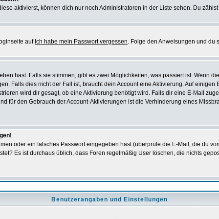
iese aktivierst, können dich nur noch Administratoren in der Liste sehen. Du zählst
oginseite auf
Ich habe mein Passwort vergessen
. Folge den Anweisungen und du so
en hast. Falls sie stimmen, gibt es zwei Möglichkeiten, was passiert ist: Wenn 
 Falls dies nicht der Fall ist, braucht dein Account eine Aktivierung. Auf einigen
rieren wird dir gesagt, ob eine Aktivierung benötigt wird. Falls dir eine E-Mail zu
rund für den Gebrauch der Account-Aktivierungen ist die Verhinderung eines Missb
ggen!
men oder ein falsches Passwort eingegeben hast (überprüfe die E-Mail, die du vo
gepostet? Es ist durchaus üblich, dass Foren regelmäßig User löschen, die nichts ge
Benutzerangaben und Einstellungen