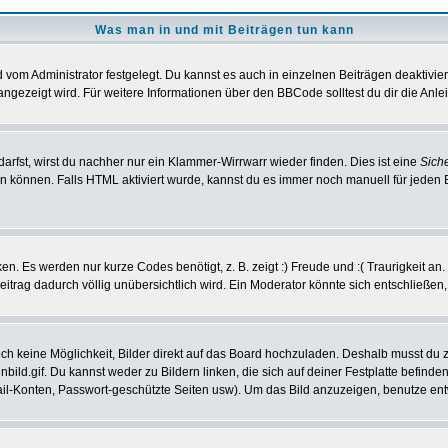
Was man in und mit Beiträgen tun kann
vom Administrator festgelegt. Du kannst es auch in einzelnen Beiträgen deaktivie
angezeigt wird. Für weitere Informationen über den BBCode solltest du dir die Anle
darfst, wirst du nachher nur ein Klammer-Wirrwarr wieder finden. Dies ist eine
Sich
können. Falls HTML aktiviert wurde, kannst du es immer noch manuell für jeden 
n. Es werden nur kurze Codes benötigt, z. B. zeigt :) Freude und :( Traurigkeit an
Beitrag dadurch völlig unübersichtlich wird. Ein Moderator könnte sich entschließen
noch keine Möglichkeit, Bilder direkt auf das Board hochzuladen. Deshalb musst du 
inbild.gif. Du kannst weder zu Bildern linken, die sich auf deiner Festplatte befind
Mail-Konten, Passwort-geschützte Seiten usw). Um das Bild anzuzeigen, benutze en