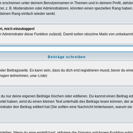
e erscheinen unter deinem Benutzernamen in Themen und in deinem Profil, abhän
r, z. B. Moderatoren oder Administratoren, könnten einen speziellen Rang haben. 
r deinen Rang einfach wieder senkt.
rt, mich einzuloggen!
der Administrator diese Funktion zulässt). Damit sollen obszöne Mails von unbeka
Beiträge schreiben
der Beitragsseite. Es kann sein, dass du dich erst registrieren musst, bevor du e
ragen teilnehmen, usw.
-Liste)
du nur deine eigenen Beiträge löschen oder editieren. Du kannst einen Beitrag edi
ortet haben, wirst du einen kleinen Text unterhalb des Beitrags lesen können, der 
nistrator den Beitrag editiert hat (Sie sollten eine Nachricht hinterlassen, warum s
tellen. Wenn du eine erstellt hast, aktiviere die
Signatur anhängen
-Funktion währ