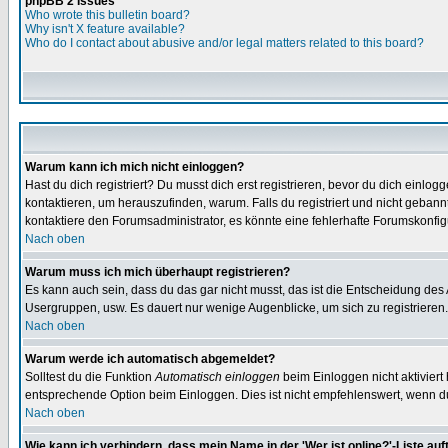
phpBB 2 Issues
Who wrote this bulletin board?
Why isn't X feature available?
Who do I contact about abusive and/or legal matters related to this board?
Warum kann ich mich nicht einloggen?
Hast du dich registriert? Du musst dich erst registrieren, bevor du dich ein
kontaktieren, um herauszufinden, warum. Falls du registriert und nicht gebann
kontaktiere den Forumsadministrator, es könnte eine fehlerhafte Forumskonfig
Nach oben
Warum muss ich mich überhaupt registrieren?
Es kann auch sein, dass du das gar nicht musst, das ist die Entscheidung des Ad
Usergruppen, usw. Es dauert nur wenige Augenblicke, um sich zu registrieren. D
Nach oben
Warum werde ich automatisch abgemeldet?
Solltest du die Funktion
Automatisch einloggen
beim Einloggen nicht aktiviert
entsprechende Option beim Einloggen. Dies ist nicht empfehlenswert, wenn du a
Nach oben
Wie kann ich verhindern, dass mein Name in der 'Wer ist online?'-Liste auf