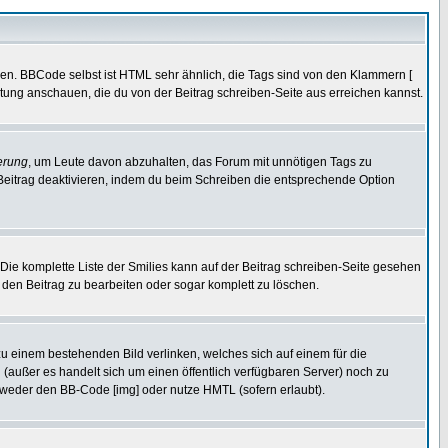
ren. BBCode selbst ist HTML sehr ähnlich, die Tags sind von den Klammern [
itung anschauen, die du von der Beitrag schreiben-Seite aus erreichen kannst.
erung
, um Leute davon abzuhalten, das Forum mit unnötigen Tags zu
Beitrag deaktivieren, indem du beim Schreiben die entsprechende Option
. Die komplette Liste der Smilies kann auf der Beitrag schreiben-Seite gesehen
, den Beitrag zu bearbeiten oder sogar komplett zu löschen.
zu einem bestehenden Bild verlinken, welches sich auf einem für die
en (außer es handelt sich um einen öffentlich verfügbaren Server) noch zu
tweder den BB-Code [img] oder nutze HMTL (sofern erlaubt).