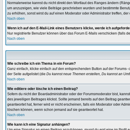
Normalerweise kannst du nicht direkt den Wortlaut des Ranges ändern (Räng
um anzuzeigen, wie viele Beiträge geschrieben wurden und bestimmte Benutze
zu erhöhen, sonst wirst du auf einen Moderator oder Administrator treffen, de
Nach oben
Wenn ich auf den E-Mail-Link eines Benutzers klicke, werde ich aufgeforde
Nur registrierte Benutzer können über das Forum E-Mails verschicken (falls 
Nach oben
Wie schreibe ich ein Thema in ein Forum?
Ganz einfach, klicke einfach auf den entsprechenden Button auf der Forums- o
der Seite aufgelistet (die
Du kannst neue Themen erstellen, Du kannst an Umf
Nach oben
Wie editiere oder lösche ich einen Beitrag?
Sofern du nicht der Boardadministrator oder der Forumsmoderator bist, kannst 
des jeweiligen Beitrages klickst. Sollte jemand bereits auf den Beitrag geantw
geantwortet hat, ferner wird er nicht erscheinen, falls ein Moderator oder Admi
löschen können, wenn schon jemand auf sie geantwortet hat.
Nach oben
Wie kann ich eine Signatur anhängen?
Um eine Signatur an einen Beitrag anzuhängen, musst du erst eine im Profil ers