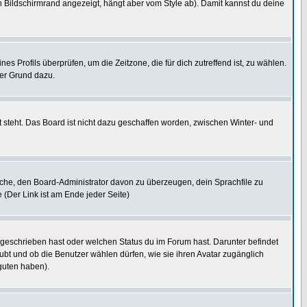
 Bildschirmrand angezeigt, hängt aber vom Style ab). Damit kannst du deine
nes Profils überprüfen, um die Zeitzone, die für dich zutreffend ist, zu wählen.
uter Grund dazu.
 steht. Das Board ist nicht dazu geschaffen worden, zwischen Winter- und
rsuche, den Board-Administrator davon zu überzeugen, dein Sprachfile zu
e (Der Link ist am Ende jeder Seite)
 geschrieben hast oder welchen Status du im Forum hast. Darunter befindet
aubt und ob die Benutzer wählen dürfen, wie sie ihren Avatar zugänglich
guten haben).