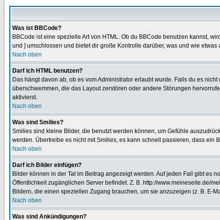
Was ist BBCode?
BBCode ist eine spezielle Art von HTML. Ob du BBCode benutzen kannst, wird 
und ] umschlossen und bietet dir große Kontrolle darüber, was und wie etwas 
Nach oben
Darf ich HTML benutzen?
Das hängt davon ab, ob es vom Administrator erlaubt wurde. Falls du es nicht 
überschwemmen, die das Layout zerstören oder andere Störungen hervorrufen 
aktivierst.
Nach oben
Was sind Smilies?
Smilies sind kleine Bilder, die benutzt werden können, um Gefühle auszudrücke
werden. Übertreibe es nicht mit Smilies, es kann schnell passieren, dass ein 
Nach oben
Darf ich Bilder einfügen?
Bilder können in der Tat im Beitrag angezeigt werden. Auf jeden Fall gibt es 
Öffentlichkeit zugänglichen Server befindet. Z. B. http://www.meineseite.de/me
Bildern, die einen speziellen Zugang brauchen, um sie anzuzeigen (z. B. E-
Nach oben
Was sind Ankündigungen?