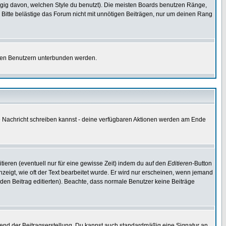
gig davon, welchen Style du benutzt). Die meisten Boards benutzen Ränge,
Bitte belästige das Forum nicht mit unnötigen Beiträgen, nur um deinen Rang
nnten Benutzern unterbunden werden.
ine Nachricht schreiben kannst - deine verfügbaren Aktionen werden am Ende
tieren (eventuell nur für eine gewisse Zeit) indem du auf den
Editieren
-Button
anzeigt, wie oft der Text bearbeitet wurde. Er wird nur erscheinen, wenn jemand
ie den Beitrag editierten). Beachte, dass normale Benutzer keine Beiträge
end der Beitragserstellung. Du kannst auch standardmäßig eine Signatur an