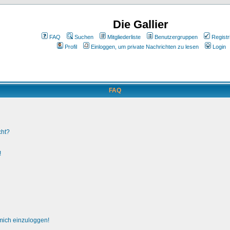
Die Gallier
FAQ
Suchen
Mitgliederliste
Benutzergruppen
Registr
Profil
Einloggen, um private Nachrichten zu lesen
Login
FAQ
cht?
!
 mich einzuloggen!