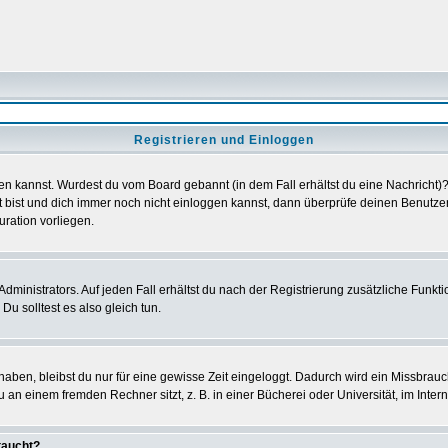
Registrieren und Einloggen
loggen kannst. Wurdest du vom Board gebannt (in dem Fall erhältst du eine Nachrich
t bist und dich immer noch nicht einloggen kannst, dann überprüfe deinen Benutzer
uration vorliegen.
ministrators. Auf jeden Fall erhältst du nach der Registrierung zusätzliche Funktion
u solltest es also gleich tun.
 haben, bleibst du nur für eine gewisse Zeit eingeloggt. Dadurch wird ein Missbrau
n einem fremden Rechner sitzt, z. B. in einer Bücherei oder Universität, im Intern
taucht?