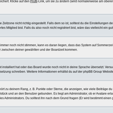
eichert. Klicke auf den
Profil
-Link, um sie zu ändern (wird normalerweise am oberen
itzone nicht richtig eingestellt. Falls dem so ist, solltest du die Einstellungen dei
es Mitglied bist. Falls du also noch nicht registriert bist, wäre das vielleicht ein g
en immer noch nicht stimmen, kann es daran liegen, dass das System auf Sommerzeit
z zwischen deiner gewählten und der Boardzeit kommen.
ht installiert hat oder das Board wurde noch nicht in deine Sprache übersetzt. Ve
Übersetzung schreiben. Weitere Informationen erhältst du auf der phpBB Group Websit
rt zu deinem Rang, z. B. Punkte oder Sterne, die anzeigen, wie viele Beiträge du
elstück und an den Benutzer gebunden. Es liegt am Administrator, ob er Avatare erl
s Administrators. Du solltest ihn nach dem Grund fragen (Er wird bestimmt einen 