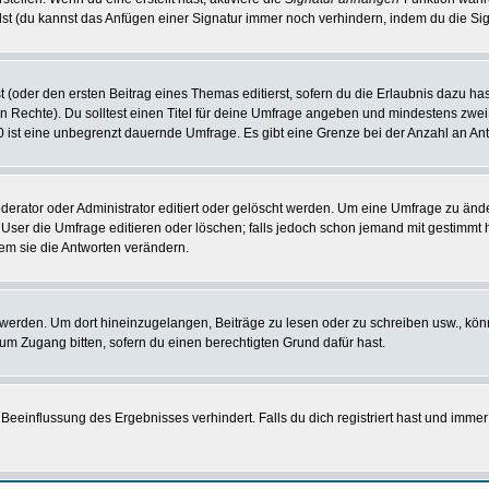
st (du kannst das Anfügen einer Signatur immer noch verhindern, indem du die Sig
 (oder den ersten Beitrag eines Themas editierst, sofern du die Erlaubnis dazu hast
chen Rechte). Du solltest einen Titel für deine Umfrage angeben und mindestens zw
 0 ist eine unbegrenzt dauernde Umfrage. Es gibt eine Grenze bei der Anzahl an Antw
ator oder Administrator editiert oder gelöscht werden. Um eine Umfrage zu änder
r die Umfrage editieren oder löschen; falls jedoch schon jemand mit gestimmt ha
em sie die Antworten verändern.
rden. Um dort hineinzugelangen, Beiträge zu lesen oder zu schreiben usw., könn
 um Zugang bitten, sofern du einen berechtigten Grund dafür hast.
einflussung des Ergebnisses verhindert. Falls du dich registriert hast und immer 