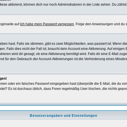
iese aktivierst, können dich nur noch Administratoren in der Liste sehen. Du zählst
oginseite auf
Ich habe mein Passwort vergessen
. Folge den Anweisungen und du so
en hast. Falls sie stimmen, gibt es zwei Möglichkeiten, was passiert ist: Wenn 
 Falls dies nicht der Fall ist, braucht dein Account eine Aktivierung. Auf einigen
rieren wird dir gesagt, ob eine Aktivierung benötigt wird. Falls dir eine E-Mail zu
rund für den Gebrauch der Account-Aktivierungen ist die Verhinderung eines Missb
ggen!
men oder ein falsches Passwort eingegeben hast (überprüfe die E-Mail, die du vo
gepostet? Es ist durchaus üblich, dass Foren regelmäßig User löschen, die nichts ge
Benutzerangaben und Einstellungen