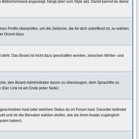
 Bildschirmrand angezeigt, hängt aber vom Style ab). Damit kannst du deine
nes Profils überprüfen, um die Zeitzone, die für dich zutreffend ist, zu wählen.
uter Grund dazu.
 steht. Das Board ist nicht dazu geschaffen worden, zwischen Winter- und
rsuche, den Board-Administrator davon zu überzeugen, dein Sprachfile zu
e (Der Link ist am Ende jeder Seite)
 geschrieben hast oder welchen Status du im Forum hast. Darunter befindet
aubt und ob die Benutzer wählen dürfen, wie sie ihren Avatar zugänglich
guten haben).