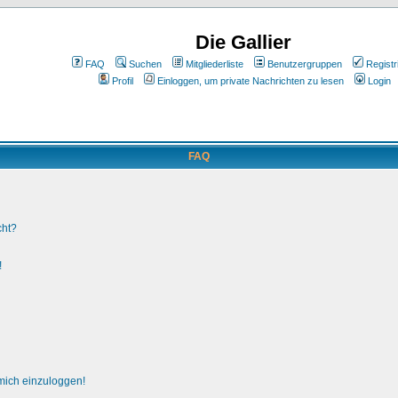
Die Gallier
FAQ
Suchen
Mitgliederliste
Benutzergruppen
Registr
Profil
Einloggen, um private Nachrichten zu lesen
Login
FAQ
cht?
!
 mich einzuloggen!