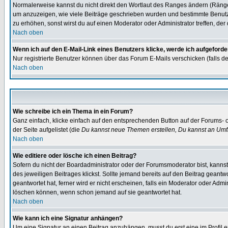
Normalerweise kannst du nicht direkt den Wortlaut des Ranges ändern (Räng
um anzuzeigen, wie viele Beiträge geschrieben wurden und bestimmte Benutze
zu erhöhen, sonst wirst du auf einen Moderator oder Administrator treffen, de
Nach oben
Wenn ich auf den E-Mail-Link eines Benutzers klicke, werde ich aufgeforde
Nur registrierte Benutzer können über das Forum E-Mails verschicken (falls 
Nach oben
Wie schreibe ich ein Thema in ein Forum?
Ganz einfach, klicke einfach auf den entsprechenden Button auf der Forums- o
der Seite aufgelistet (die
Du kannst neue Themen erstellen, Du kannst an Umf
Nach oben
Wie editiere oder lösche ich einen Beitrag?
Sofern du nicht der Boardadministrator oder der Forumsmoderator bist, kannst 
des jeweiligen Beitrages klickst. Sollte jemand bereits auf den Beitrag geantw
geantwortet hat, ferner wird er nicht erscheinen, falls ein Moderator oder Admi
löschen können, wenn schon jemand auf sie geantwortet hat.
Nach oben
Wie kann ich eine Signatur anhängen?
Um eine Signatur an einen Beitrag anzuhängen, musst du erst eine im Profil ers