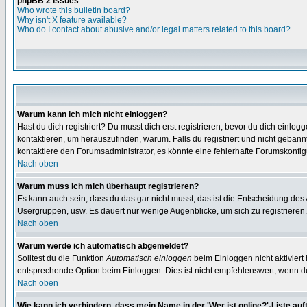
phpBB 2 Issues
Who wrote this bulletin board?
Why isn't X feature available?
Who do I contact about abusive and/or legal matters related to this board?
Warum kann ich mich nicht einloggen?
Hast du dich registriert? Du musst dich erst registrieren, bevor du dich ein
kontaktieren, um herauszufinden, warum. Falls du registriert und nicht gebann
kontaktiere den Forumsadministrator, es könnte eine fehlerhafte Forumskonfig
Nach oben
Warum muss ich mich überhaupt registrieren?
Es kann auch sein, dass du das gar nicht musst, das ist die Entscheidung des Ad
Usergruppen, usw. Es dauert nur wenige Augenblicke, um sich zu registrieren. D
Nach oben
Warum werde ich automatisch abgemeldet?
Solltest du die Funktion
Automatisch einloggen
beim Einloggen nicht aktiviert
entsprechende Option beim Einloggen. Dies ist nicht empfehlenswert, wenn du a
Nach oben
Wie kann ich verhindern, dass mein Name in der 'Wer ist online?'-Liste auf