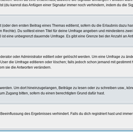
st (du kannst das Anfügen einer Signatur immer noch verhindern, indem du die Sig
 (oder den ersten Beitrag eines Themas editierst, sofern du die Erlaubnis dazu hast
chen Rechte). Du solltest einen Titel für deine Umfrage angeben und mindestens zw
 0 ist eine unbegrenzt dauernde Umfrage. Es gibt eine Grenze bei der Anzahl an Antw
ator oder Administrator editiert oder gelöscht werden. Um eine Umfrage zu änder
r die Umfrage editieren oder löschen; falls jedoch schon jemand mit gestimmt ha
em sie die Antworten verändern.
rden. Um dort hineinzugelangen, Beiträge zu lesen oder zu schreiben usw., könn
 um Zugang bitten, sofern du einen berechtigten Grund dafür hast.
einflussung des Ergebnisses verhindert. Falls du dich registriert hast und immer 