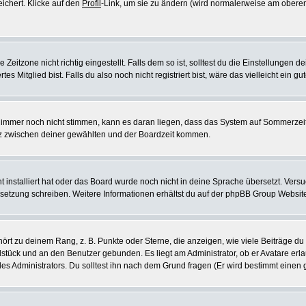
eichert. Klicke auf den
Profil
-Link, um sie zu ändern (wird normalerweise am oberen
itzone nicht richtig eingestellt. Falls dem so ist, solltest du die Einstellungen dei
es Mitglied bist. Falls du also noch nicht registriert bist, wäre das vielleicht ein g
en immer noch nicht stimmen, kann es daran liegen, dass das System auf Sommerzeit
z zwischen deiner gewählten und der Boardzeit kommen.
ht installiert hat oder das Board wurde noch nicht in deine Sprache übersetzt. Ve
Übersetzung schreiben. Weitere Informationen erhältst du auf der phpBB Group Websit
rt zu deinem Rang, z. B. Punkte oder Sterne, die anzeigen, wie viele Beiträge du
elstück und an den Benutzer gebunden. Es liegt am Administrator, ob er Avatare erl
s Administrators. Du solltest ihn nach dem Grund fragen (Er wird bestimmt einen 