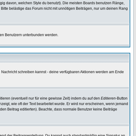
gig davon, welchen Style du benutzt). Die meisten Boards benutzen Ränge,
Bitte belästige das Forum nicht mit unnötigen Beiträgen, nur um deinen Rang
nnten Benutzern unterbunden werden.
ine Nachricht schreiben kannst - deine verfügbaren Aktionen werden am Ende
tieren (eventuell nur für eine gewisse Zeit) indem du auf den
Editieren
-Button
anzeigt, wie oft der Text bearbeitet wurde. Er wird nur erscheinen, wenn jemand
ie den Beitrag editierten). Beachte, dass normale Benutzer keine Beiträge
end der Beitragserstellung. Du kannst auch standardmäßig eine Signatur an