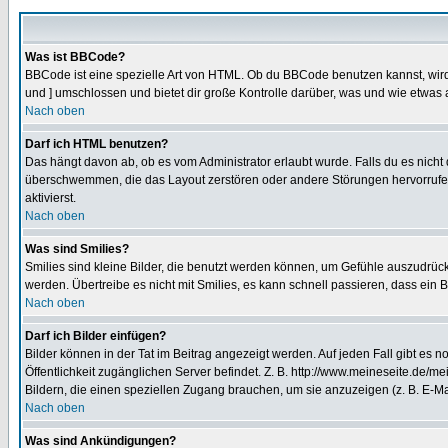
Was ist BBCode?
BBCode ist eine spezielle Art von HTML. Ob du BBCode benutzen kannst, wird 
und ] umschlossen und bietet dir große Kontrolle darüber, was und wie etwas 
Nach oben
Darf ich HTML benutzen?
Das hängt davon ab, ob es vom Administrator erlaubt wurde. Falls du es nicht 
überschwemmen, die das Layout zerstören oder andere Störungen hervorrufen 
aktivierst.
Nach oben
Was sind Smilies?
Smilies sind kleine Bilder, die benutzt werden können, um Gefühle auszudrücke
werden. Übertreibe es nicht mit Smilies, es kann schnell passieren, dass ein 
Nach oben
Darf ich Bilder einfügen?
Bilder können in der Tat im Beitrag angezeigt werden. Auf jeden Fall gibt es 
Öffentlichkeit zugänglichen Server befindet. Z. B. http://www.meineseite.de/me
Bildern, die einen speziellen Zugang brauchen, um sie anzuzeigen (z. B. E-
Nach oben
Was sind Ankündigungen?