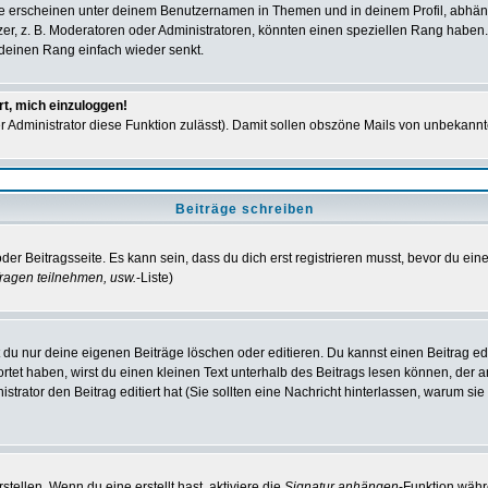
e erscheinen unter deinem Benutzernamen in Themen und in deinem Profil, abhän
r, z. B. Moderatoren oder Administratoren, könnten einen speziellen Rang haben. 
r deinen Rang einfach wieder senkt.
rt, mich einzuloggen!
der Administrator diese Funktion zulässt). Damit sollen obszöne Mails von unbeka
Beiträge schreiben
der Beitragsseite. Es kann sein, dass du dich erst registrieren musst, bevor du e
ragen teilnehmen, usw.
-Liste)
du nur deine eigenen Beiträge löschen oder editieren. Du kannst einen Beitrag edi
ortet haben, wirst du einen kleinen Text unterhalb des Beitrags lesen können, der 
nistrator den Beitrag editiert hat (Sie sollten eine Nachricht hinterlassen, warum s
tellen. Wenn du eine erstellt hast, aktiviere die
Signatur anhängen
-Funktion währ