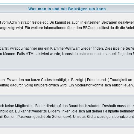
Was man in und mit Beiträgen tun kann
vom Administrator festgelegt. Du kannst es auch in einzelnen Beiträgen deaktivie
angezeigt wird. Für weitere Informationen über den BBCode solltest du dir die Anle
darfst, wirst du nachher nur ein Klammer-Wirrwarr wieder finden. Dies ist eine
Sich
können. Falls HTML aktiviert wurde, kannst du es immer noch manuell für jeden 
n. Es werden nur kurze Codes benötigt, z. B. zeigt :) Freude und :( Traurigkeit an
Beitrag dadurch völlig unübersichtlich wird. Ein Moderator könnte sich entschließen
noch keine Möglichkeit, Bilder direkt auf das Board hochzuladen. Deshalb musst du 
inbild.gif. Du kannst weder zu Bildern linken, die sich auf deiner Festplatte befind
Mail-Konten, Passwort-geschützte Seiten usw). Um das Bild anzuzeigen, benutze en