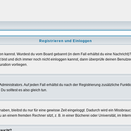
Registrieren und Einloggen
loggen kannst. Wurdest du vom Board gebannt (in dem Fall erhältst du eine Nachrich
t bist und dich immer noch nicht einloggen kannst, dann überprüfe deinen Benutzer
uration vorliegen.
ministrators. Auf jeden Fall erhältst du nach der Registrierung zusätzliche Funktion
u solltest es also gleich tun.
 haben, bleibst du nur für eine gewisse Zeit eingeloggt. Dadurch wird ein Missbrau
n einem fremden Rechner sitzt, z. B. in einer Bücherei oder Universität, im Intern
taucht?