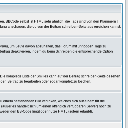
ren. BBCode selbst ist HTML sehr ähnlich, die Tags sind von den Klammern [
itung anschauen, die du von der Beitrag schreiben-Seite aus erreichen kannst.
erung
, um Leute davon abzuhalten, das Forum mit unnötigen Tags zu
Beitrag deaktivieren, indem du beim Schreiben die entsprechende Option
. Die komplette Liste der Smilies kann auf der Beitrag schreiben-Seite gesehen
, den Beitrag zu bearbeiten oder sogar komplett zu löschen.
zu einem bestehenden Bild verlinken, welches sich auf einem für die
en (außer es handelt sich um einen öffentlich verfügbaren Server) noch zu
tweder den BB-Code [img] oder nutze HMTL (sofern erlaubt).