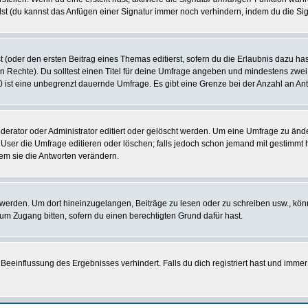
st (du kannst das Anfügen einer Signatur immer noch verhindern, indem du die Sig
 (oder den ersten Beitrag eines Themas editierst, sofern du die Erlaubnis dazu hast
chen Rechte). Du solltest einen Titel für deine Umfrage angeben und mindestens zw
 0 ist eine unbegrenzt dauernde Umfrage. Es gibt eine Grenze bei der Anzahl an Antw
ator oder Administrator editiert oder gelöscht werden. Um eine Umfrage zu änder
r die Umfrage editieren oder löschen; falls jedoch schon jemand mit gestimmt ha
em sie die Antworten verändern.
rden. Um dort hineinzugelangen, Beiträge zu lesen oder zu schreiben usw., könn
 um Zugang bitten, sofern du einen berechtigten Grund dafür hast.
einflussung des Ergebnisses verhindert. Falls du dich registriert hast und immer 