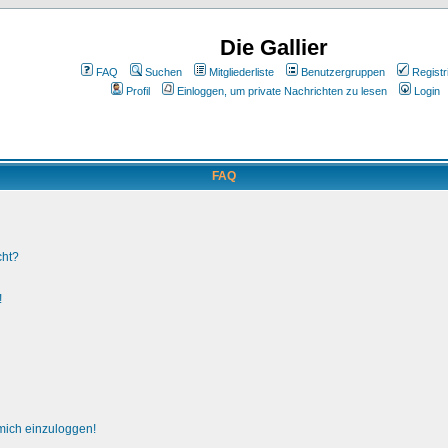
Die Gallier
FAQ
Suchen
Mitgliederliste
Benutzergruppen
Registr
Profil
Einloggen, um private Nachrichten zu lesen
Login
FAQ
cht?
!
 mich einzuloggen!