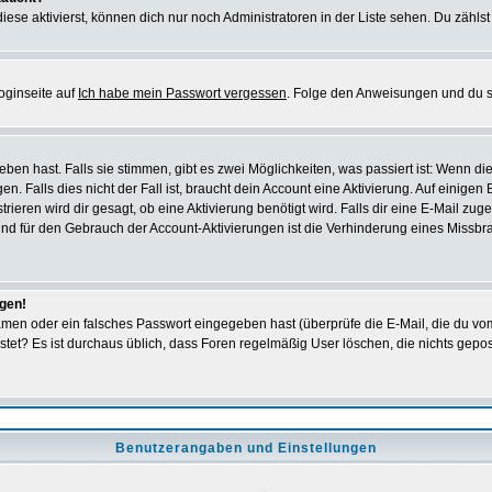
iese aktivierst, können dich nur noch Administratoren in der Liste sehen. Du zählst
oginseite auf
Ich habe mein Passwort vergessen
. Folge den Anweisungen und du so
en hast. Falls sie stimmen, gibt es zwei Möglichkeiten, was passiert ist: Wenn 
 Falls dies nicht der Fall ist, braucht dein Account eine Aktivierung. Auf einigen
rieren wird dir gesagt, ob eine Aktivierung benötigt wird. Falls dir eine E-Mail zu
rund für den Gebrauch der Account-Aktivierungen ist die Verhinderung eines Missb
ggen!
men oder ein falsches Passwort eingegeben hast (überprüfe die E-Mail, die du vo
gepostet? Es ist durchaus üblich, dass Foren regelmäßig User löschen, die nichts ge
Benutzerangaben und Einstellungen