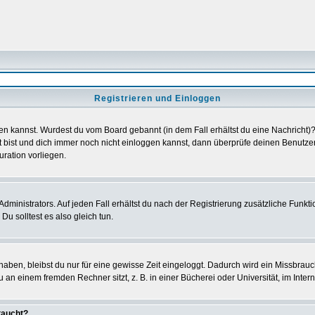
Registrieren und Einloggen
loggen kannst. Wurdest du vom Board gebannt (in dem Fall erhältst du eine Nachrich
t bist und dich immer noch nicht einloggen kannst, dann überprüfe deinen Benutzer
uration vorliegen.
ministrators. Auf jeden Fall erhältst du nach der Registrierung zusätzliche Funktion
u solltest es also gleich tun.
 haben, bleibst du nur für eine gewisse Zeit eingeloggt. Dadurch wird ein Missbrau
n einem fremden Rechner sitzt, z. B. in einer Bücherei oder Universität, im Intern
taucht?