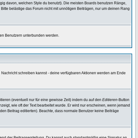
gig davon, welchen Style du benutzt). Die meisten Boards benutzen Ränge,
Bitte belästige das Forum nicht mit unnötigen Beiträgen, nur um deinen Rang
nnten Benutzern unterbunden werden.
ine Nachricht schreiben kannst - deine verfügbaren Aktionen werden am Ende
tieren (eventuell nur für eine gewisse Zeit) indem du auf den
Editieren
-Button
anzeigt, wie oft der Text bearbeitet wurde. Er wird nur erscheinen, wenn jemand
ie den Beitrag editierten). Beachte, dass normale Benutzer keine Beiträge
end der Beitragserstellung. Du kannst auch standardmäßig eine Signatur an