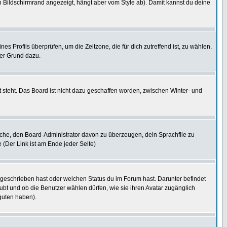
 Bildschirmrand angezeigt, hängt aber vom Style ab). Damit kannst du deine
nes Profils überprüfen, um die Zeitzone, die für dich zutreffend ist, zu wählen.
uter Grund dazu.
 steht. Das Board ist nicht dazu geschaffen worden, zwischen Winter- und
rsuche, den Board-Administrator davon zu überzeugen, dein Sprachfile zu
e (Der Link ist am Ende jeder Seite)
 geschrieben hast oder welchen Status du im Forum hast. Darunter befindet
aubt und ob die Benutzer wählen dürfen, wie sie ihren Avatar zugänglich
guten haben).