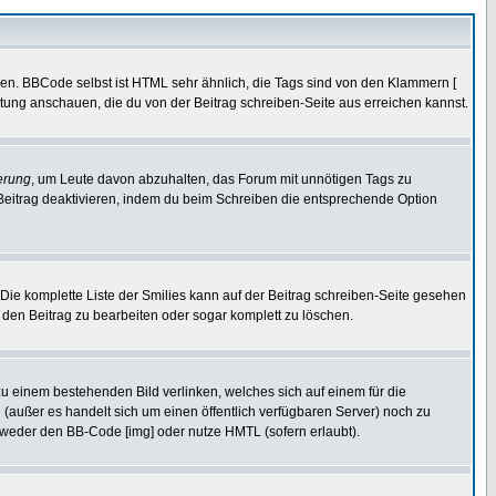
ren. BBCode selbst ist HTML sehr ähnlich, die Tags sind von den Klammern [
itung anschauen, die du von der Beitrag schreiben-Seite aus erreichen kannst.
erung
, um Leute davon abzuhalten, das Forum mit unnötigen Tags zu
Beitrag deaktivieren, indem du beim Schreiben die entsprechende Option
. Die komplette Liste der Smilies kann auf der Beitrag schreiben-Seite gesehen
, den Beitrag zu bearbeiten oder sogar komplett zu löschen.
zu einem bestehenden Bild verlinken, welches sich auf einem für die
en (außer es handelt sich um einen öffentlich verfügbaren Server) noch zu
tweder den BB-Code [img] oder nutze HMTL (sofern erlaubt).