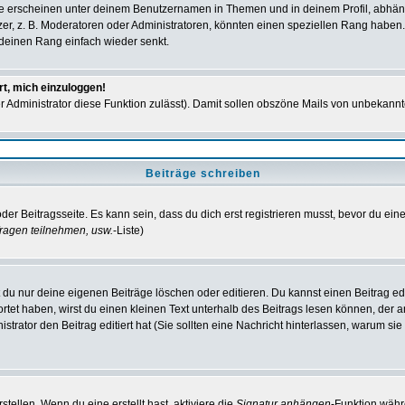
e erscheinen unter deinem Benutzernamen in Themen und in deinem Profil, abhän
r, z. B. Moderatoren oder Administratoren, könnten einen speziellen Rang haben. 
r deinen Rang einfach wieder senkt.
rt, mich einzuloggen!
der Administrator diese Funktion zulässt). Damit sollen obszöne Mails von unbeka
Beiträge schreiben
der Beitragsseite. Es kann sein, dass du dich erst registrieren musst, bevor du e
ragen teilnehmen, usw.
-Liste)
du nur deine eigenen Beiträge löschen oder editieren. Du kannst einen Beitrag edi
ortet haben, wirst du einen kleinen Text unterhalb des Beitrags lesen können, der 
nistrator den Beitrag editiert hat (Sie sollten eine Nachricht hinterlassen, warum s
tellen. Wenn du eine erstellt hast, aktiviere die
Signatur anhängen
-Funktion währ