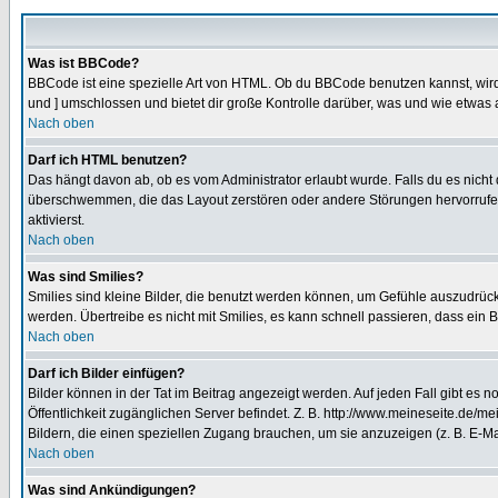
Was ist BBCode?
BBCode ist eine spezielle Art von HTML. Ob du BBCode benutzen kannst, wird 
und ] umschlossen und bietet dir große Kontrolle darüber, was und wie etwas 
Nach oben
Darf ich HTML benutzen?
Das hängt davon ab, ob es vom Administrator erlaubt wurde. Falls du es nicht 
überschwemmen, die das Layout zerstören oder andere Störungen hervorrufen 
aktivierst.
Nach oben
Was sind Smilies?
Smilies sind kleine Bilder, die benutzt werden können, um Gefühle auszudrücke
werden. Übertreibe es nicht mit Smilies, es kann schnell passieren, dass ein 
Nach oben
Darf ich Bilder einfügen?
Bilder können in der Tat im Beitrag angezeigt werden. Auf jeden Fall gibt es 
Öffentlichkeit zugänglichen Server befindet. Z. B. http://www.meineseite.de/me
Bildern, die einen speziellen Zugang brauchen, um sie anzuzeigen (z. B. E-
Nach oben
Was sind Ankündigungen?