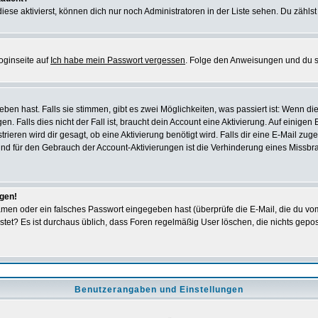
iese aktivierst, können dich nur noch Administratoren in der Liste sehen. Du zählst
oginseite auf
Ich habe mein Passwort vergessen
. Folge den Anweisungen und du so
en hast. Falls sie stimmen, gibt es zwei Möglichkeiten, was passiert ist: Wenn 
 Falls dies nicht der Fall ist, braucht dein Account eine Aktivierung. Auf einigen
rieren wird dir gesagt, ob eine Aktivierung benötigt wird. Falls dir eine E-Mail zu
rund für den Gebrauch der Account-Aktivierungen ist die Verhinderung eines Missb
ggen!
men oder ein falsches Passwort eingegeben hast (überprüfe die E-Mail, die du vo
gepostet? Es ist durchaus üblich, dass Foren regelmäßig User löschen, die nichts ge
Benutzerangaben und Einstellungen