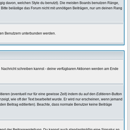
gig davon, welchen Style du benutzt). Die meisten Boards benutzen Ränge,
Bitte belästige das Forum nicht mit unnötigen Beiträgen, nur um deinen Rang
nnten Benutzern unterbunden werden.
ine Nachricht schreiben kannst - deine verfügbaren Aktionen werden am Ende
tieren (eventuell nur für eine gewisse Zeit) indem du auf den
Editieren
-Button
anzeigt, wie oft der Text bearbeitet wurde. Er wird nur erscheinen, wenn jemand
ie den Beitrag editierten). Beachte, dass normale Benutzer keine Beiträge
end der Beitragserstellung. Du kannst auch standardmäßig eine Signatur an