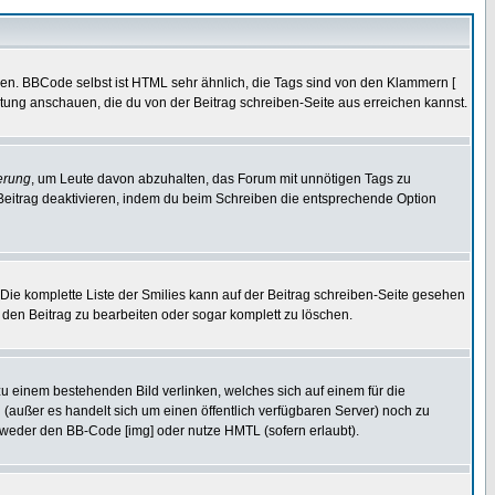
ren. BBCode selbst ist HTML sehr ähnlich, die Tags sind von den Klammern [
itung anschauen, die du von der Beitrag schreiben-Seite aus erreichen kannst.
erung
, um Leute davon abzuhalten, das Forum mit unnötigen Tags zu
Beitrag deaktivieren, indem du beim Schreiben die entsprechende Option
. Die komplette Liste der Smilies kann auf der Beitrag schreiben-Seite gesehen
, den Beitrag zu bearbeiten oder sogar komplett zu löschen.
zu einem bestehenden Bild verlinken, welches sich auf einem für die
en (außer es handelt sich um einen öffentlich verfügbaren Server) noch zu
tweder den BB-Code [img] oder nutze HMTL (sofern erlaubt).