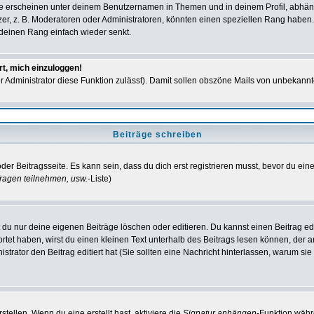
e erscheinen unter deinem Benutzernamen in Themen und in deinem Profil, abhän
r, z. B. Moderatoren oder Administratoren, könnten einen speziellen Rang haben. 
r deinen Rang einfach wieder senkt.
rt, mich einzuloggen!
der Administrator diese Funktion zulässt). Damit sollen obszöne Mails von unbeka
Beiträge schreiben
der Beitragsseite. Es kann sein, dass du dich erst registrieren musst, bevor du e
ragen teilnehmen, usw.
-Liste)
du nur deine eigenen Beiträge löschen oder editieren. Du kannst einen Beitrag edi
ortet haben, wirst du einen kleinen Text unterhalb des Beitrags lesen können, der 
nistrator den Beitrag editiert hat (Sie sollten eine Nachricht hinterlassen, warum s
tellen. Wenn du eine erstellt hast, aktiviere die
Signatur anhängen
-Funktion währ