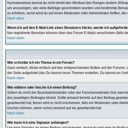
Normalerweise kannst du nicht direkt den Wortlaut des Ranges ändern (Räng
um anzuzeigen, wie viele Beiträge geschrieben wurden und bestimmte Benutze
zu erhöhen, sonst wirst du auf einen Moderator oder Administrator treffen, de
Nach oben
Wenn ich auf den E-Mail-Link eines Benutzers klicke, werde ich aufgeforde
Nur registrierte Benutzer können über das Forum E-Mails verschicken (falls 
Nach oben
Wie schreibe ich ein Thema in ein Forum?
Ganz einfach, klicke einfach auf den entsprechenden Button auf der Forums- o
der Seite aufgelistet (die
Du kannst neue Themen erstellen, Du kannst an Umf
Nach oben
Wie editiere oder lösche ich einen Beitrag?
Sofern du nicht der Boardadministrator oder der Forumsmoderator bist, kannst 
des jeweiligen Beitrages klickst. Sollte jemand bereits auf den Beitrag geantw
geantwortet hat, ferner wird er nicht erscheinen, falls ein Moderator oder Admi
löschen können, wenn schon jemand auf sie geantwortet hat.
Nach oben
Wie kann ich eine Signatur anhängen?
Um eine Signatur an einen Beitrag anzuhängen, musst du erst eine im Profil ers