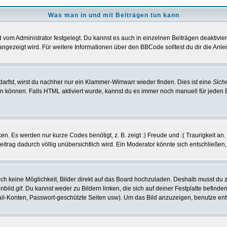
Was man in und mit Beiträgen tun kann
vom Administrator festgelegt. Du kannst es auch in einzelnen Beiträgen deaktivie
angezeigt wird. Für weitere Informationen über den BBCode solltest du dir die Anle
darfst, wirst du nachher nur ein Klammer-Wirrwarr wieder finden. Dies ist eine
Sich
können. Falls HTML aktiviert wurde, kannst du es immer noch manuell für jeden 
n. Es werden nur kurze Codes benötigt, z. B. zeigt :) Freude und :( Traurigkeit an
Beitrag dadurch völlig unübersichtlich wird. Ein Moderator könnte sich entschließen
noch keine Möglichkeit, Bilder direkt auf das Board hochzuladen. Deshalb musst du 
inbild.gif. Du kannst weder zu Bildern linken, die sich auf deiner Festplatte befind
Mail-Konten, Passwort-geschützte Seiten usw). Um das Bild anzuzeigen, benutze en