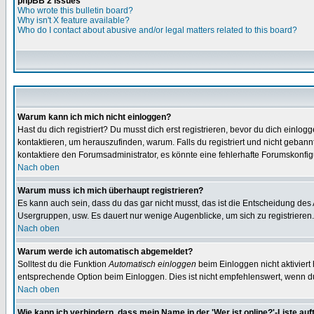
phpBB 2 Issues
Who wrote this bulletin board?
Why isn't X feature available?
Who do I contact about abusive and/or legal matters related to this board?
Warum kann ich mich nicht einloggen?
Hast du dich registriert? Du musst dich erst registrieren, bevor du dich ein
kontaktieren, um herauszufinden, warum. Falls du registriert und nicht gebann
kontaktiere den Forumsadministrator, es könnte eine fehlerhafte Forumskonfig
Nach oben
Warum muss ich mich überhaupt registrieren?
Es kann auch sein, dass du das gar nicht musst, das ist die Entscheidung des Ad
Usergruppen, usw. Es dauert nur wenige Augenblicke, um sich zu registrieren. D
Nach oben
Warum werde ich automatisch abgemeldet?
Solltest du die Funktion
Automatisch einloggen
beim Einloggen nicht aktiviert
entsprechende Option beim Einloggen. Dies ist nicht empfehlenswert, wenn du a
Nach oben
Wie kann ich verhindern, dass mein Name in der 'Wer ist online?'-Liste auf