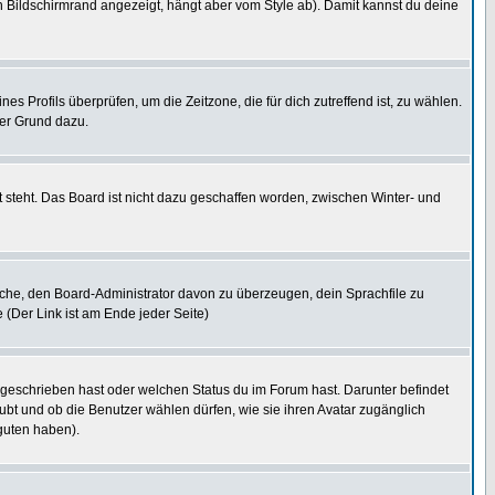
 Bildschirmrand angezeigt, hängt aber vom Style ab). Damit kannst du deine
nes Profils überprüfen, um die Zeitzone, die für dich zutreffend ist, zu wählen.
uter Grund dazu.
 steht. Das Board ist nicht dazu geschaffen worden, zwischen Winter- und
rsuche, den Board-Administrator davon zu überzeugen, dein Sprachfile zu
e (Der Link ist am Ende jeder Seite)
 geschrieben hast oder welchen Status du im Forum hast. Darunter befindet
aubt und ob die Benutzer wählen dürfen, wie sie ihren Avatar zugänglich
guten haben).