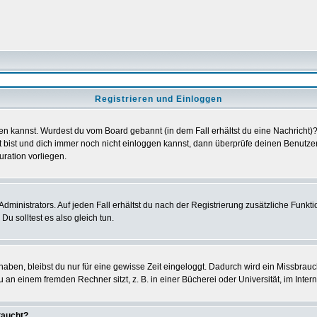
Registrieren und Einloggen
loggen kannst. Wurdest du vom Board gebannt (in dem Fall erhältst du eine Nachrich
t bist und dich immer noch nicht einloggen kannst, dann überprüfe deinen Benutzer
uration vorliegen.
ministrators. Auf jeden Fall erhältst du nach der Registrierung zusätzliche Funktion
u solltest es also gleich tun.
 haben, bleibst du nur für eine gewisse Zeit eingeloggt. Dadurch wird ein Missbrau
n einem fremden Rechner sitzt, z. B. in einer Bücherei oder Universität, im Intern
taucht?