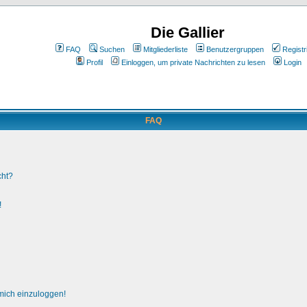
Die Gallier
FAQ
Suchen
Mitgliederliste
Benutzergruppen
Registr
Profil
Einloggen, um private Nachrichten zu lesen
Login
FAQ
cht?
!
 mich einzuloggen!