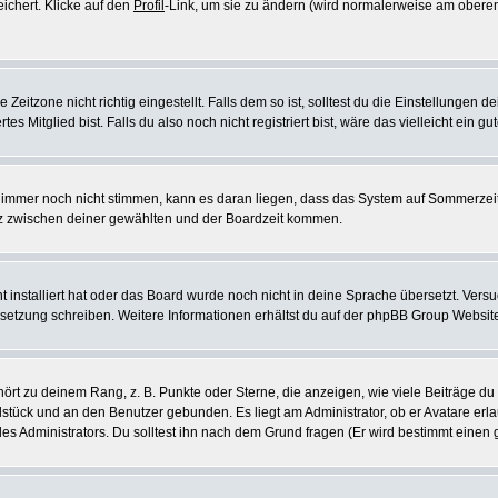
eichert. Klicke auf den
Profil
-Link, um sie zu ändern (wird normalerweise am oberen
itzone nicht richtig eingestellt. Falls dem so ist, solltest du die Einstellungen dei
es Mitglied bist. Falls du also noch nicht registriert bist, wäre das vielleicht ein g
en immer noch nicht stimmen, kann es daran liegen, dass das System auf Sommerzeit
z zwischen deiner gewählten und der Boardzeit kommen.
ht installiert hat oder das Board wurde noch nicht in deine Sprache übersetzt. Ve
Übersetzung schreiben. Weitere Informationen erhältst du auf der phpBB Group Websit
rt zu deinem Rang, z. B. Punkte oder Sterne, die anzeigen, wie viele Beiträge du
elstück und an den Benutzer gebunden. Es liegt am Administrator, ob er Avatare erl
s Administrators. Du solltest ihn nach dem Grund fragen (Er wird bestimmt einen 