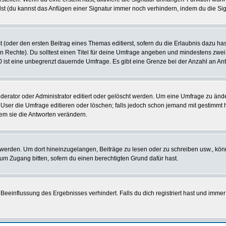
st (du kannst das Anfügen einer Signatur immer noch verhindern, indem du die Sig
 (oder den ersten Beitrag eines Themas editierst, sofern du die Erlaubnis dazu hast
chen Rechte). Du solltest einen Titel für deine Umfrage angeben und mindestens zw
 0 ist eine unbegrenzt dauernde Umfrage. Es gibt eine Grenze bei der Anzahl an Antw
ator oder Administrator editiert oder gelöscht werden. Um eine Umfrage zu änder
r die Umfrage editieren oder löschen; falls jedoch schon jemand mit gestimmt ha
em sie die Antworten verändern.
rden. Um dort hineinzugelangen, Beiträge zu lesen oder zu schreiben usw., könn
 um Zugang bitten, sofern du einen berechtigten Grund dafür hast.
einflussung des Ergebnisses verhindert. Falls du dich registriert hast und immer 