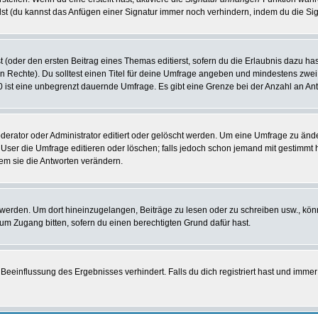
st (du kannst das Anfügen einer Signatur immer noch verhindern, indem du die Sig
 (oder den ersten Beitrag eines Themas editierst, sofern du die Erlaubnis dazu hast
chen Rechte). Du solltest einen Titel für deine Umfrage angeben und mindestens zw
 0 ist eine unbegrenzt dauernde Umfrage. Es gibt eine Grenze bei der Anzahl an Antw
ator oder Administrator editiert oder gelöscht werden. Um eine Umfrage zu änder
r die Umfrage editieren oder löschen; falls jedoch schon jemand mit gestimmt ha
em sie die Antworten verändern.
rden. Um dort hineinzugelangen, Beiträge zu lesen oder zu schreiben usw., könn
 um Zugang bitten, sofern du einen berechtigten Grund dafür hast.
einflussung des Ergebnisses verhindert. Falls du dich registriert hast und immer 