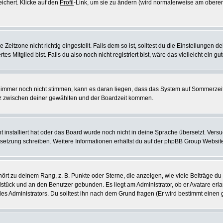
eichert. Klicke auf den
Profil
-Link, um sie zu ändern (wird normalerweise am oberen
itzone nicht richtig eingestellt. Falls dem so ist, solltest du die Einstellungen dei
es Mitglied bist. Falls du also noch nicht registriert bist, wäre das vielleicht ein g
en immer noch nicht stimmen, kann es daran liegen, dass das System auf Sommerzeit
z zwischen deiner gewählten und der Boardzeit kommen.
ht installiert hat oder das Board wurde noch nicht in deine Sprache übersetzt. Ve
Übersetzung schreiben. Weitere Informationen erhältst du auf der phpBB Group Websit
rt zu deinem Rang, z. B. Punkte oder Sterne, die anzeigen, wie viele Beiträge du
elstück und an den Benutzer gebunden. Es liegt am Administrator, ob er Avatare erl
s Administrators. Du solltest ihn nach dem Grund fragen (Er wird bestimmt einen 