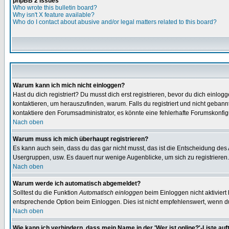
phpBB 2 Issues
Who wrote this bulletin board?
Why isn't X feature available?
Who do I contact about abusive and/or legal matters related to this board?
Warum kann ich mich nicht einloggen?
Hast du dich registriert? Du musst dich erst registrieren, bevor du dich ein
kontaktieren, um herauszufinden, warum. Falls du registriert und nicht gebann
kontaktiere den Forumsadministrator, es könnte eine fehlerhafte Forumskonfig
Nach oben
Warum muss ich mich überhaupt registrieren?
Es kann auch sein, dass du das gar nicht musst, das ist die Entscheidung des Ad
Usergruppen, usw. Es dauert nur wenige Augenblicke, um sich zu registrieren. D
Nach oben
Warum werde ich automatisch abgemeldet?
Solltest du die Funktion
Automatisch einloggen
beim Einloggen nicht aktiviert
entsprechende Option beim Einloggen. Dies ist nicht empfehlenswert, wenn du a
Nach oben
Wie kann ich verhindern, dass mein Name in der 'Wer ist online?'-Liste auf