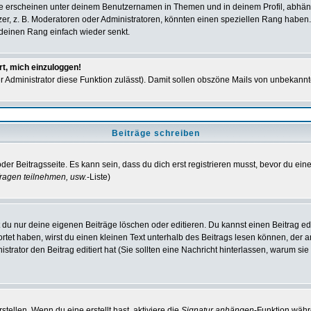
e erscheinen unter deinem Benutzernamen in Themen und in deinem Profil, abhän
r, z. B. Moderatoren oder Administratoren, könnten einen speziellen Rang haben. 
r deinen Rang einfach wieder senkt.
rt, mich einzuloggen!
der Administrator diese Funktion zulässt). Damit sollen obszöne Mails von unbeka
Beiträge schreiben
der Beitragsseite. Es kann sein, dass du dich erst registrieren musst, bevor du e
ragen teilnehmen, usw.
-Liste)
du nur deine eigenen Beiträge löschen oder editieren. Du kannst einen Beitrag edi
ortet haben, wirst du einen kleinen Text unterhalb des Beitrags lesen können, der 
nistrator den Beitrag editiert hat (Sie sollten eine Nachricht hinterlassen, warum s
tellen. Wenn du eine erstellt hast, aktiviere die
Signatur anhängen
-Funktion währ