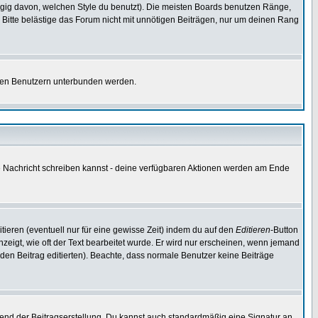
gig davon, welchen Style du benutzt). Die meisten Boards benutzen Ränge,
Bitte belästige das Forum nicht mit unnötigen Beiträgen, nur um deinen Rang
nnten Benutzern unterbunden werden.
ine Nachricht schreiben kannst - deine verfügbaren Aktionen werden am Ende
tieren (eventuell nur für eine gewisse Zeit) indem du auf den
Editieren
-Button
anzeigt, wie oft der Text bearbeitet wurde. Er wird nur erscheinen, wenn jemand
ie den Beitrag editierten). Beachte, dass normale Benutzer keine Beiträge
end der Beitragserstellung. Du kannst auch standardmäßig eine Signatur an