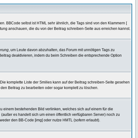
ren. BBCode selbst ist HTML sehr ähnlich, die Tags sind von den Klammern [
itung anschauen, die du von der Beitrag schreiben-Seite aus erreichen kannst.
erung
, um Leute davon abzuhalten, das Forum mit unnötigen Tags zu
Beitrag deaktivieren, indem du beim Schreiben die entsprechende Option
. Die komplette Liste der Smilies kann auf der Beitrag schreiben-Seite gesehen
, den Beitrag zu bearbeiten oder sogar komplett zu löschen.
zu einem bestehenden Bild verlinken, welches sich auf einem für die
en (außer es handelt sich um einen öffentlich verfügbaren Server) noch zu
tweder den BB-Code [img] oder nutze HMTL (sofern erlaubt).