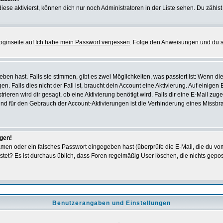
iese aktivierst, können dich nur noch Administratoren in der Liste sehen. Du zählst
oginseite auf
Ich habe mein Passwort vergessen
. Folge den Anweisungen und du so
en hast. Falls sie stimmen, gibt es zwei Möglichkeiten, was passiert ist: Wenn 
 Falls dies nicht der Fall ist, braucht dein Account eine Aktivierung. Auf einigen
rieren wird dir gesagt, ob eine Aktivierung benötigt wird. Falls dir eine E-Mail zu
rund für den Gebrauch der Account-Aktivierungen ist die Verhinderung eines Missb
ggen!
men oder ein falsches Passwort eingegeben hast (überprüfe die E-Mail, die du vo
gepostet? Es ist durchaus üblich, dass Foren regelmäßig User löschen, die nichts ge
Benutzerangaben und Einstellungen