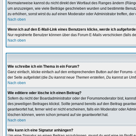
Normalerweise kannst du nicht direkt den Wortlaut des Ranges ändern (Räng
um anzuzeigen, wie viele Beiträge geschrieben wurden und bestimmte Benutze
zu erhöhen, sonst wirst du auf einen Moderator oder Administrator treffen, de
Nach oben
Wenn ich auf den E-Mail-Link eines Benutzers klicke, werde ich aufgeforde
Nur registrierte Benutzer können über das Forum E-Mails verschicken (falls 
Nach oben
Wie schreibe ich ein Thema in ein Forum?
Ganz einfach, klicke einfach auf den entsprechenden Button auf der Forums- o
der Seite aufgelistet (die
Du kannst neue Themen erstellen, Du kannst an Umf
Nach oben
Wie editiere oder lösche ich einen Beitrag?
Sofern du nicht der Boardadministrator oder der Forumsmoderator bist, kannst 
des jeweiligen Beitrages klickst. Sollte jemand bereits auf den Beitrag geantw
geantwortet hat, ferner wird er nicht erscheinen, falls ein Moderator oder Admi
löschen können, wenn schon jemand auf sie geantwortet hat.
Nach oben
Wie kann ich eine Signatur anhängen?
Um eine Signatur an einen Beitrag anzuhängen, musst du erst eine im Profil ers