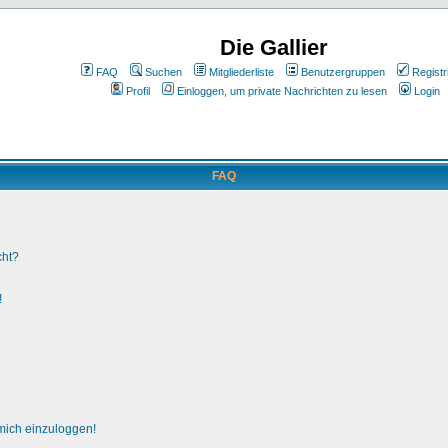
Die Gallier
FAQ
Suchen
Mitgliederliste
Benutzergruppen
Registr
Profil
Einloggen, um private Nachrichten zu lesen
Login
FAQ
cht?
!
 mich einzuloggen!