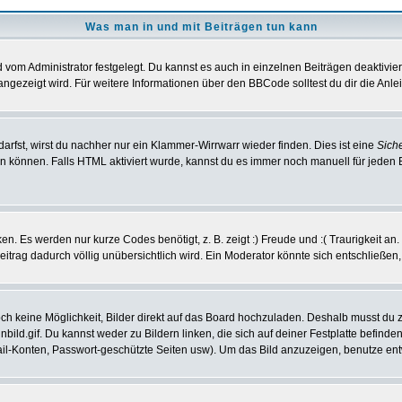
Was man in und mit Beiträgen tun kann
vom Administrator festgelegt. Du kannst es auch in einzelnen Beiträgen deaktivie
angezeigt wird. Für weitere Informationen über den BBCode solltest du dir die Anle
darfst, wirst du nachher nur ein Klammer-Wirrwarr wieder finden. Dies ist eine
Sich
können. Falls HTML aktiviert wurde, kannst du es immer noch manuell für jeden 
n. Es werden nur kurze Codes benötigt, z. B. zeigt :) Freude und :( Traurigkeit an
Beitrag dadurch völlig unübersichtlich wird. Ein Moderator könnte sich entschließen
noch keine Möglichkeit, Bilder direkt auf das Board hochzuladen. Deshalb musst du 
inbild.gif. Du kannst weder zu Bildern linken, die sich auf deiner Festplatte befind
Mail-Konten, Passwort-geschützte Seiten usw). Um das Bild anzuzeigen, benutze en