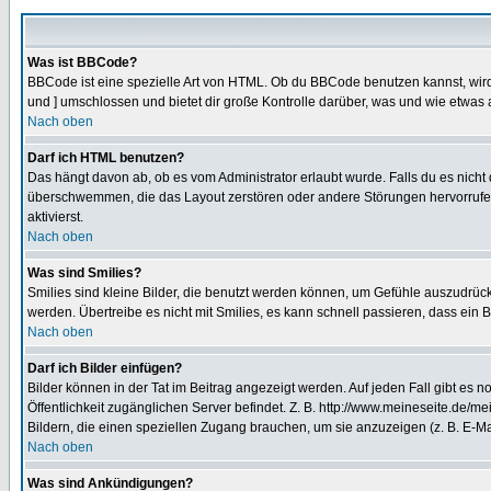
Was ist BBCode?
BBCode ist eine spezielle Art von HTML. Ob du BBCode benutzen kannst, wird 
und ] umschlossen und bietet dir große Kontrolle darüber, was und wie etwas 
Nach oben
Darf ich HTML benutzen?
Das hängt davon ab, ob es vom Administrator erlaubt wurde. Falls du es nicht 
überschwemmen, die das Layout zerstören oder andere Störungen hervorrufen 
aktivierst.
Nach oben
Was sind Smilies?
Smilies sind kleine Bilder, die benutzt werden können, um Gefühle auszudrücke
werden. Übertreibe es nicht mit Smilies, es kann schnell passieren, dass ein 
Nach oben
Darf ich Bilder einfügen?
Bilder können in der Tat im Beitrag angezeigt werden. Auf jeden Fall gibt es 
Öffentlichkeit zugänglichen Server befindet. Z. B. http://www.meineseite.de/me
Bildern, die einen speziellen Zugang brauchen, um sie anzuzeigen (z. B. E-
Nach oben
Was sind Ankündigungen?