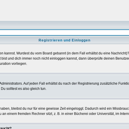
Registrieren und Einloggen
loggen kannst. Wurdest du vom Board gebannt (in dem Fall erhältst du eine Nachrich
t bist und dich immer noch nicht einloggen kannst, dann überprüfe deinen Benutzer
uration vorliegen.
ministrators. Auf jeden Fall erhältst du nach der Registrierung zusätzliche Funktion
u solltest es also gleich tun.
 haben, bleibst du nur für eine gewisse Zeit eingeloggt. Dadurch wird ein Missbrau
n einem fremden Rechner sitzt, z. B. in einer Bücherei oder Universität, im Intern
taucht?