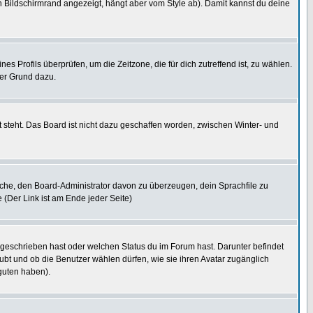
 Bildschirmrand angezeigt, hängt aber vom Style ab). Damit kannst du deine
nes Profils überprüfen, um die Zeitzone, die für dich zutreffend ist, zu wählen.
uter Grund dazu.
 steht. Das Board ist nicht dazu geschaffen worden, zwischen Winter- und
rsuche, den Board-Administrator davon zu überzeugen, dein Sprachfile zu
e (Der Link ist am Ende jeder Seite)
 geschrieben hast oder welchen Status du im Forum hast. Darunter befindet
aubt und ob die Benutzer wählen dürfen, wie sie ihren Avatar zugänglich
guten haben).