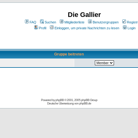
Die Gallier
FAQ
Suchen
Mitgliederliste
Benutzergruppen
Registr
Profil
Einloggen, um private Nachrichten zu lesen
Login
Gruppe beitreten
Powered by
phpBB
© 2001, 2005 phpBB Group
Deutsche Übersetzung von
phpBB.de