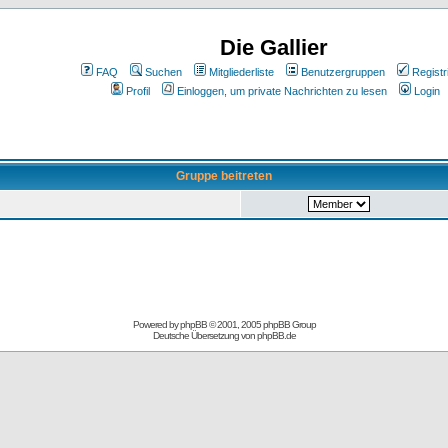
Die Gallier
FAQ
Suchen
Mitgliederliste
Benutzergruppen
Registr
Profil
Einloggen, um private Nachrichten zu lesen
Login
Gruppe beitreten
Powered by
phpBB
© 2001, 2005 phpBB Group
Deutsche Übersetzung von
phpBB.de