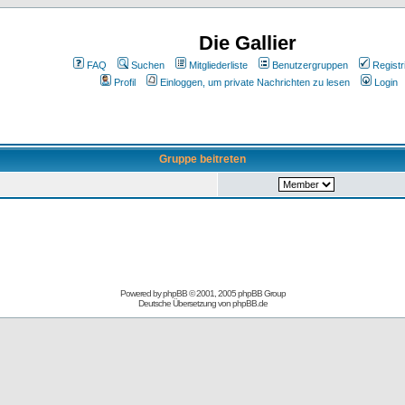
Die Gallier
FAQ
Suchen
Mitgliederliste
Benutzergruppen
Registr
Profil
Einloggen, um private Nachrichten zu lesen
Login
Gruppe beitreten
Powered by
phpBB
© 2001, 2005 phpBB Group
Deutsche Übersetzung von
phpBB.de