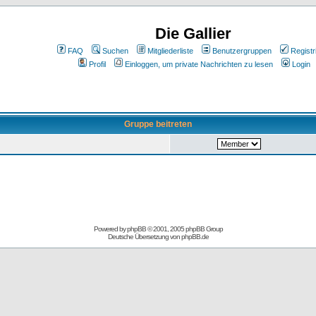
Die Gallier
FAQ
Suchen
Mitgliederliste
Benutzergruppen
Registr
Profil
Einloggen, um private Nachrichten zu lesen
Login
Gruppe beitreten
Powered by
phpBB
© 2001, 2005 phpBB Group
Deutsche Übersetzung von
phpBB.de