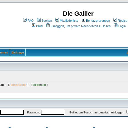
Die Gallier
FAQ
Suchen
Mitgliederliste
Benutzergruppen
Registr
Profil
Einloggen, um private Nachrichten zu lesen
Login
emen
Beiträge
L
Gäste. [
Administrator
] [
Moderator
]
:
Passwort:
Bei jedem Besuch automatisch einloggen