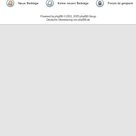
Neue Beiträge
Keine neuen Beiträge
Forum ist gesperrt
Powered by
phpBB
© 2001, 2005 phpBB Group
Deutsche Übersetzung von
phpBB.de