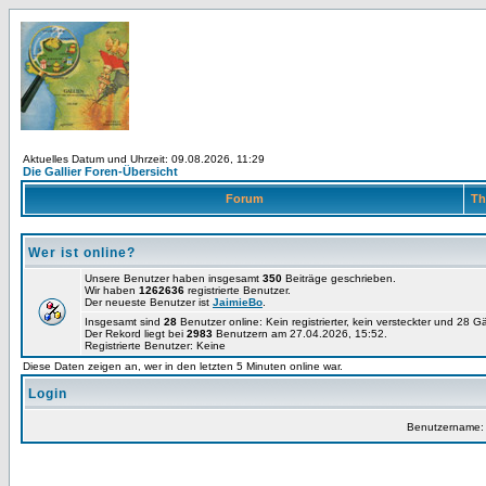
Aktuelles Datum und Uhrzeit: 09.08.2026, 11:29
Die Gallier Foren-Übersicht
Forum
Th
Wer ist online?
Unsere Benutzer haben insgesamt
350
Beiträge geschrieben.
Wir haben
1262636
registrierte Benutzer.
Der neueste Benutzer ist
JaimieBo
.
Insgesamt sind
28
Benutzer online: Kein registrierter, kein versteckter und 28 
Der Rekord liegt bei
2983
Benutzern am 27.04.2026, 15:52.
Registrierte Benutzer: Keine
Diese Daten zeigen an, wer in den letzten 5 Minuten online war.
Login
Benutzername