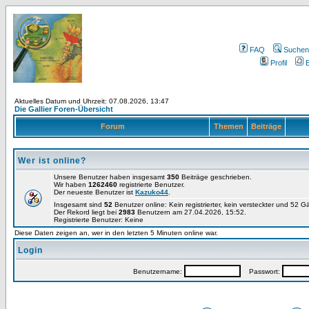
FAQ
Suchen
Profil
E
Aktuelles Datum und Uhrzeit: 07.08.2026, 13:47
Die Gallier Foren-Übersicht
Forum
Themen
Beiträge
Wer ist online?
Unsere Benutzer haben insgesamt
350
Beiträge geschrieben.
Wir haben
1262460
registrierte Benutzer.
Der neueste Benutzer ist
Kazuko44
.
Insgesamt sind
52
Benutzer online: Kein registrierter, kein versteckter und 52 
Der Rekord liegt bei
2983
Benutzern am 27.04.2026, 15:52.
Registrierte Benutzer: Keine
Diese Daten zeigen an, wer in den letzten 5 Minuten online war.
Login
Benutzername:
Passwort: