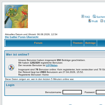
FAQ
Suchen
Profil
E
Aktuelles Datum und Uhrzeit: 06.08.2026, 12:54
Die Gallier Foren-Übersicht
Forum
Themen
Beiträge
Wer ist online?
Unsere Benutzer haben insgesamt
350
Beiträge geschrieben.
Wir haben
1262320
registrierte Benutzer.
Der neueste Benutzer ist
LQYNolan
.
Insgesamt sind
78
Benutzer online: Kein registrierter, kein versteckter und 78 
Der Rekord liegt bei
2983
Benutzern am 27.04.2026, 15:52.
Registrierte Benutzer: Keine
Diese Daten zeigen an, wer in den letzten 5 Minuten online war.
Login
Benutzername:
Passwort: