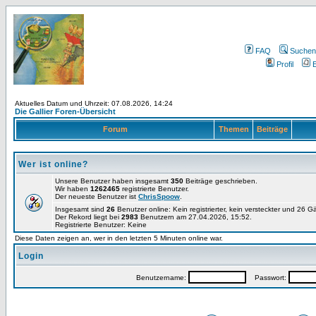
FAQ
Suchen
Profil
E
Aktuelles Datum und Uhrzeit: 07.08.2026, 14:24
Die Gallier Foren-Übersicht
Forum
Themen
Beiträge
Wer ist online?
Unsere Benutzer haben insgesamt
350
Beiträge geschrieben.
Wir haben
1262465
registrierte Benutzer.
Der neueste Benutzer ist
ChrisSpoow
.
Insgesamt sind
26
Benutzer online: Kein registrierter, kein versteckter und 26 
Der Rekord liegt bei
2983
Benutzern am 27.04.2026, 15:52.
Registrierte Benutzer: Keine
Diese Daten zeigen an, wer in den letzten 5 Minuten online war.
Login
Benutzername:
Passwort: