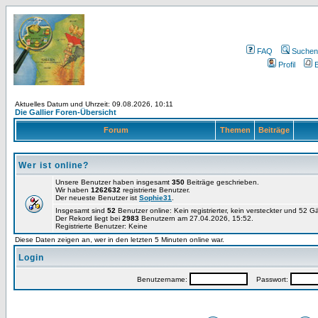
FAQ
Suchen
Profil
E
Aktuelles Datum und Uhrzeit: 09.08.2026, 10:11
Die Gallier Foren-Übersicht
Forum
Themen
Beiträge
Wer ist online?
Unsere Benutzer haben insgesamt
350
Beiträge geschrieben.
Wir haben
1262632
registrierte Benutzer.
Der neueste Benutzer ist
Sophie31
.
Insgesamt sind
52
Benutzer online: Kein registrierter, kein versteckter und 52 
Der Rekord liegt bei
2983
Benutzern am 27.04.2026, 15:52.
Registrierte Benutzer: Keine
Diese Daten zeigen an, wer in den letzten 5 Minuten online war.
Login
Benutzername:
Passwort: