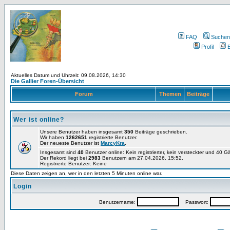
FAQ
Suchen
Profil
E
Aktuelles Datum und Uhrzeit: 09.08.2026, 14:30
Die Gallier Foren-Übersicht
Forum
Themen
Beiträge
Wer ist online?
Unsere Benutzer haben insgesamt
350
Beiträge geschrieben.
Wir haben
1262651
registrierte Benutzer.
Der neueste Benutzer ist
MarcyKra
.
Insgesamt sind
40
Benutzer online: Kein registrierter, kein versteckter und 40 
Der Rekord liegt bei
2983
Benutzern am 27.04.2026, 15:52.
Registrierte Benutzer: Keine
Diese Daten zeigen an, wer in den letzten 5 Minuten online war.
Login
Benutzername:
Passwort: