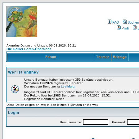
FAQ
Suchen
Profil
E
Aktuelles Datum und Uhrzeit: 06.08.2026, 19:21
Die Gallier Foren-Übersicht
Forum
Themen
Beiträge
Wer ist online?
Unsere Benutzer haben insgesamt
350
Beiträge geschrieben.
Wir haben
1262376
registrierte Benutzer.
Der neueste Benutzer ist
LeviMulg
.
Insgesamt sind
31
Benutzer online: Kein registrierter, kein versteckter und 31 
Der Rekord liegt bei
2983
Benutzern am 27.04.2026, 15:52.
Registrierte Benutzer: Keine
Diese Daten zeigen an, wer in den letzten 5 Minuten online war.
Login
Benutzername:
Passwort: