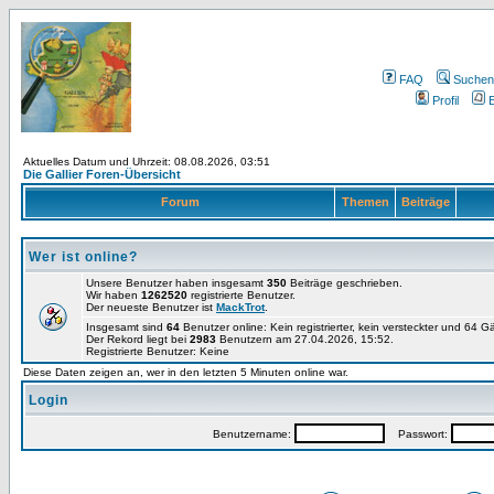
FAQ
Suchen
Profil
E
Aktuelles Datum und Uhrzeit: 08.08.2026, 03:51
Die Gallier Foren-Übersicht
Forum
Themen
Beiträge
Wer ist online?
Unsere Benutzer haben insgesamt
350
Beiträge geschrieben.
Wir haben
1262520
registrierte Benutzer.
Der neueste Benutzer ist
MackTrot
.
Insgesamt sind
64
Benutzer online: Kein registrierter, kein versteckter und 64 
Der Rekord liegt bei
2983
Benutzern am 27.04.2026, 15:52.
Registrierte Benutzer: Keine
Diese Daten zeigen an, wer in den letzten 5 Minuten online war.
Login
Benutzername:
Passwort: