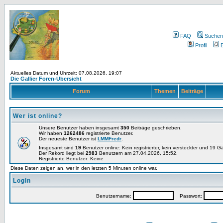
FAQ
Suchen
Profil
E
Aktuelles Datum und Uhrzeit: 07.08.2026, 19:07
Die Gallier Foren-Übersicht
Forum
Themen
Beiträge
Wer ist online?
Unsere Benutzer haben insgesamt
350
Beiträge geschrieben.
Wir haben
1262486
registrierte Benutzer.
Der neueste Benutzer ist
LMMFredr
.
Insgesamt sind
19
Benutzer online: Kein registrierter, kein versteckter und 19 
Der Rekord liegt bei
2983
Benutzern am 27.04.2026, 15:52.
Registrierte Benutzer: Keine
Diese Daten zeigen an, wer in den letzten 5 Minuten online war.
Login
Benutzername:
Passwort: