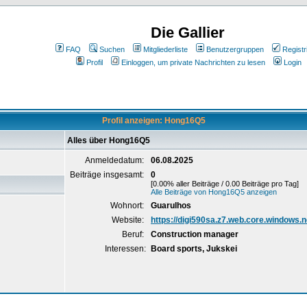
Die Gallier
FAQ
Suchen
Mitgliederliste
Benutzergruppen
Registr
Profil
Einloggen, um private Nachrichten zu lesen
Login
Profil anzeigen: Hong16Q5
Alles über Hong16Q5
Anmeldedatum:
06.08.2025
Beiträge insgesamt:
0
[0.00% aller Beiträge / 0.00 Beiträge pro Tag]
Alle Beiträge von Hong16Q5 anzeigen
Wohnort:
Guarulhos
Website:
https://digi590sa.z7.web.core.windows.n
Beruf:
Construction manager
Interessen:
Board sports, Jukskei