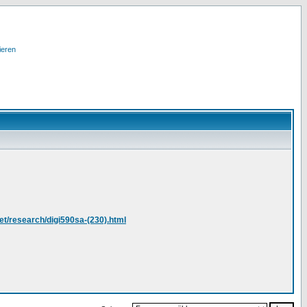
ieren
et/research/digi590sa-(230).html