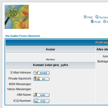
FAQ
Suchen
Profil
E
Die Gallier Foren-Übersicht
Profil an
Avatar
Alles üb
Anm
Member
Beiträg
Kontakt 1xbet giris_yyKn
E-Mail-Adresse:
Private Nachricht:
MSN Messenger:
Yahoo Messenger:
AIM-Name:
ICQ-Nummer: