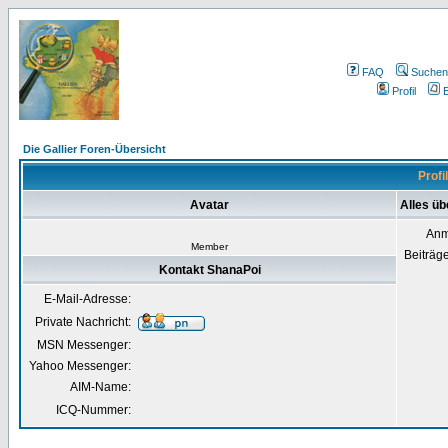
FAQ
Suchen
Profil
E
Die Gallier Foren-Übersicht
Profi
Avatar
Alles ü
Anm
Member
Beiträg
Kontakt ShanaPoi
E-Mail-Adresse:
Private Nachricht:
MSN Messenger:
Yahoo Messenger:
AIM-Name:
ICQ-Nummer: