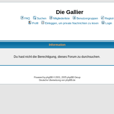
Die Gallier
FAQ
Suchen
Mitgliederliste
Benutzergruppen
Registr
Profil
Einloggen, um private Nachrichten zu lesen
Login
Information
Du hast nicht die Berechtigung, dieses Forum zu durchsuchen.
Powered by
phpBB
© 2001, 2005 phpBB Group
Deutsche Übersetzung von
phpBB.de