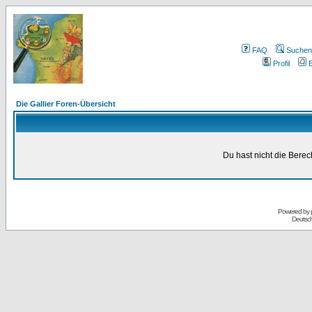
FAQ
Suchen
Profil
E
Die Gallier Foren-Übersicht
Du hast nicht die Bere
Powered by
Deutsc