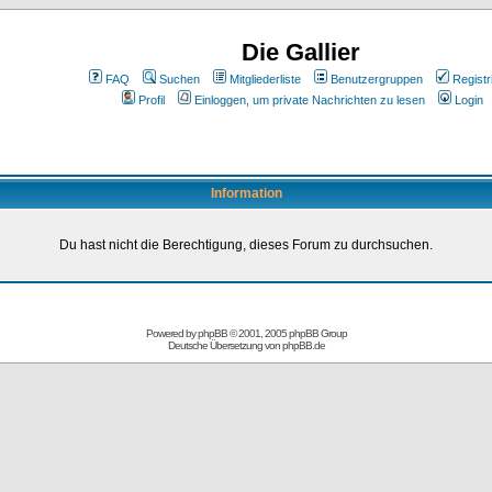
Die Gallier
FAQ
Suchen
Mitgliederliste
Benutzergruppen
Registr
Profil
Einloggen, um private Nachrichten zu lesen
Login
Information
Du hast nicht die Berechtigung, dieses Forum zu durchsuchen.
Powered by
phpBB
© 2001, 2005 phpBB Group
Deutsche Übersetzung von
phpBB.de