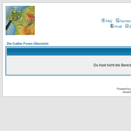
FAQ
Suchen
Profil
E
Die Gallier Foren-Übersicht
Du hast nicht die Bere
Powered by
Deutsc