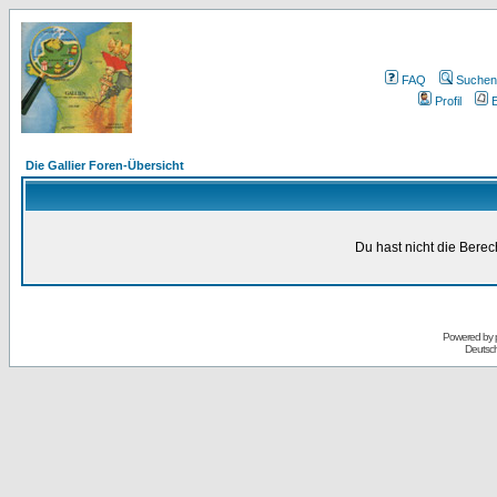
FAQ
Suchen
Profil
E
Die Gallier Foren-Übersicht
Du hast nicht die Bere
Powered by
Deutsc