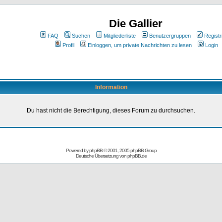
Die Gallier
FAQ
Suchen
Mitgliederliste
Benutzergruppen
Registr
Profil
Einloggen, um private Nachrichten zu lesen
Login
Information
Du hast nicht die Berechtigung, dieses Forum zu durchsuchen.
Powered by
phpBB
© 2001, 2005 phpBB Group
Deutsche Übersetzung von
phpBB.de