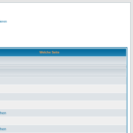
ieren
Welche Seite
chen
chen